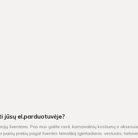
ti jūsų el.parduotuvėje?
acijų šventėms. Pas mus galite rasti: karnavalinių kostiumų ir aksesuar
 įvairių prekių pagal šventės tematiką (gimtadienis, vestuvės, heloiv