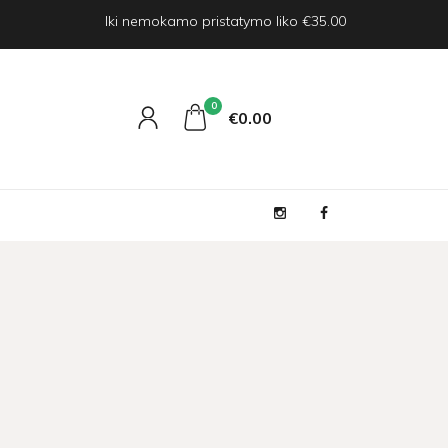
Iki nemokamo pristatymo liko €35.00
0
€0
00