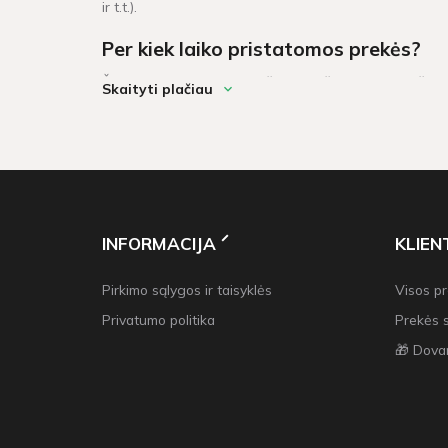
ir t.t.).
Per kiek laiko pristatomos prekės?
Šventinės dekoracijos pažymėtos žaliu sandėlio ženklel
Skaityti plačiau
darbo dienų. Prekių krepšeliui, kuris didesnis neu 6
INFORMACIJA
KLIE
Pirkimo sąlygos ir taisyklės
Visos p
Privatumo politika
Prekės 
🎁 Dova