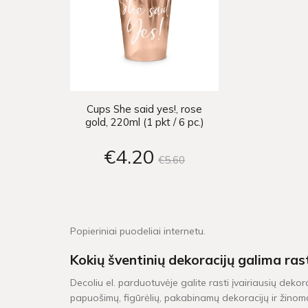
Cups She said yes!, rose
gold, 220ml (1 pkt / 6 pc.)
€4
20
€5
60
Popieriniai puodeliai internetu.
Kokių šventinių dekoracijų galima ras
Decoliu el. parduotuvėje galite rasti įvairiausių dekor
papuošimų, figūrėlių, pakabinamų dekoracijų ir žinoma