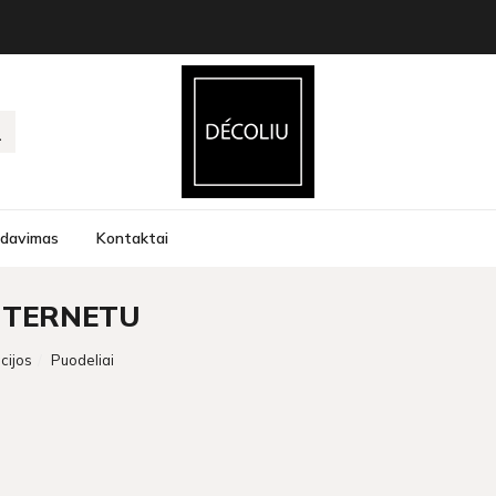
rdavimas
Kontaktai
INTERNETU
cijos
Puodeliai