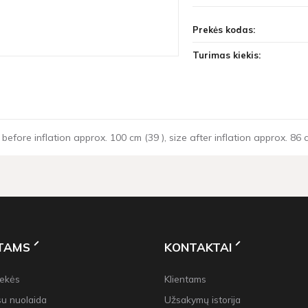
Prekės kodas:
Turimas kiekis:
 before inflation approx. 100 cm (39 ), size after inflation approx. 86 c
NTAMS
KONTAKTAI
rekės
Klientams
su nuolaida
Užsakymų istorija