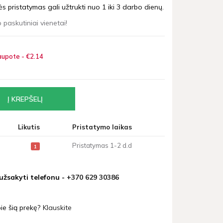
 pristatymas gali užtrukti nuo 1 iki 3 darbo dienų.
 paskutiniai vienetai!
upote - €2
14
Likutis
Pristatymo laikas
Pristatymas 1-2 d.d
1
 užsakyti telefonu -
+370 629 30386
ie šią prekę?
Klauskite