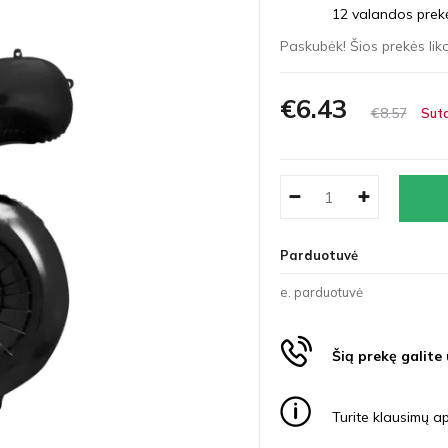
12 valandos prekės
Paskubėk! Šios prekės liko
€6
43
€8
57
Suta
Parduotuvė
e. parduotuvė
Šią prekę galite
Turite klausimų ap