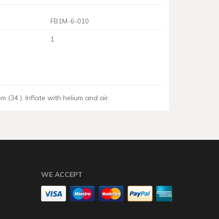
FB1M-6-010
1
m (34 ). Inflate with helium and air.
WE ACCEPT