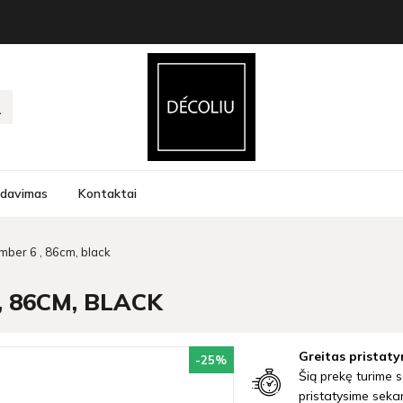
rdavimas
Kontaktai
umber 6 , 86cm, black
, 86CM, BLACK
Greitas pristaty
-25
%
Šią prekę turime s
pristatysime seka