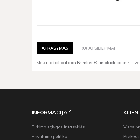
APRAŠYMAS
(0) ATSILIEPIMAI
Metallic foil balloon Number 6 , in black colour, size
INFORMACIJA
KLIE
Pirkimo sąlygos ir taisyklės
Visos p
Privatumo politika
Prekės 