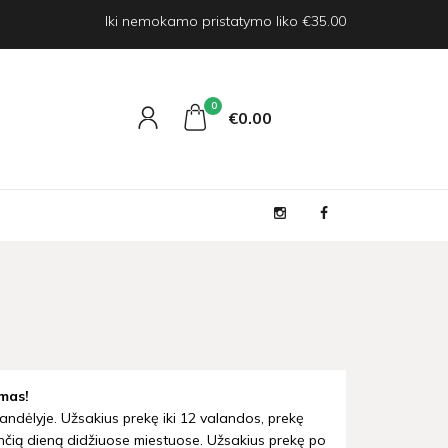
Iki nemokamo pristatymo liko €35.00
0
€0
00
mas!
andėlyje. Užsakius prekę iki 12 valandos, prekę
nčią dieną didžiuose miestuose. Užsakius prekę po