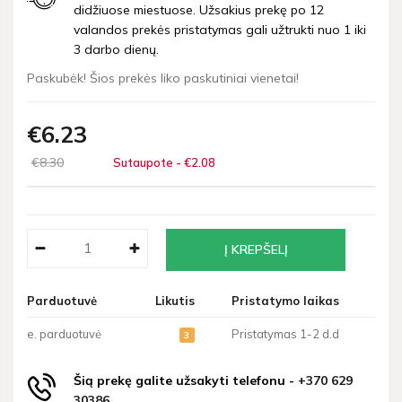
didžiuose miestuose. Užsakius prekę po 12
valandos prekės pristatymas gali užtrukti nuo 1 iki
3 darbo dienų.
Paskubėk! Šios prekės liko paskutiniai vienetai!
€6
23
€8
30
Sutaupote - €2
08
Parduotuvė
Likutis
Pristatymo laikas
e. parduotuvė
Pristatymas 1-2 d.d
3
Šią prekę galite užsakyti telefonu -
+370 629
30386