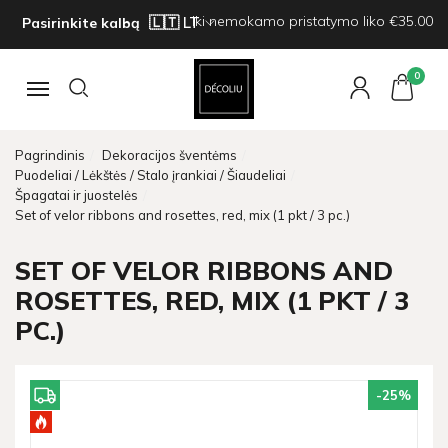
Iki nemokamo pristatymo liko €35.00
Pasirinkite kalbą
0
Navigacija
Pagrindinis
Dekoracijos šventėms
Puodeliai / Lėkštės / Stalo įrankiai / Šiaudeliai
Špagatai ir juostelės
Set of velor ribbons and rosettes, red, mix (1 pkt / 3 pc.)
SET OF VELOR RIBBONS AND
ROSETTES, RED, MIX (1 PKT / 3
PC.)
-25
%