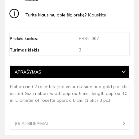
Turite klausimų apie šią prekę?
Klauskite
Prekės kodas:
PRS2-007
Turimas kiekis:
3
APRAŠYMAS
Ribbon and 2 rosettes (red velor outside and gold plasctic
inside). Size ribbon: width approx. 5 mm, length approx. 10
m. Diameter of rosette approx. 8 cm. (1 pkt / 3 pc.)
(0) ATSILIEPIMAI