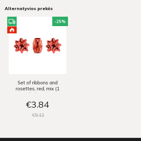
Alternatyvios prekės
-25
%
Set of ribbons and
rosettes, red, mix (1
pkt / 3 pc.)
€3
84
€5
12