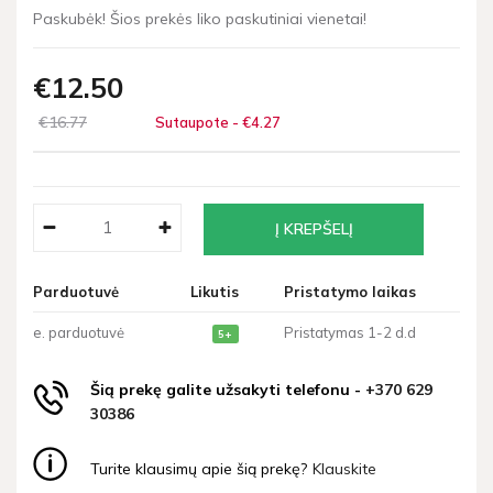
Paskubėk! Šios prekės liko paskutiniai vienetai!
€12
50
€16
77
Sutaupote - €4
27
Parduotuvė
Likutis
Pristatymo laikas
e. parduotuvė
Pristatymas 1-2 d.d
5+
Šią prekę galite užsakyti telefonu -
+370 629
30386
Turite klausimų apie šią prekę?
Klauskite