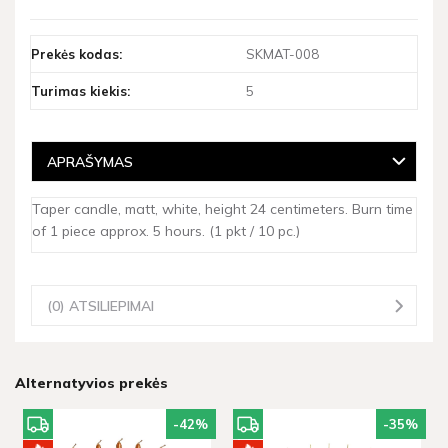
Prekės kodas:
SKMAT-008
Turimas kiekis:
5
APRAŠYMAS
Taper candle, matt, white, height 24 centimeters. Burn time
of 1 piece approx. 5 hours. (1 pkt / 10 pc.)
(0) ATSILIEPIMAI
Alternatyvios prekės
-42
%
-35
%