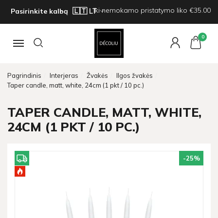
Iki nemokamo pristatymo liko €35.00
Pasirinkite kalbą
0
Navigacija
Pagrindinis
Interjeras
Žvakės
Ilgos žvakės
Taper candle, matt, white, 24cm (1 pkt / 10 pc.)
TAPER CANDLE, MATT, WHITE,
24CM (1 PKT / 10 PC.)
-25
%