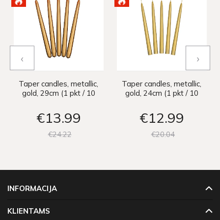
‹
›
Taper candles, metallic,
Taper candles, metallic,
gold, 29cm (1 pkt / 10
gold, 24cm (1 pkt / 10
pc.)
pc.)
€13
99
€12
99
€24
22
€20
04
INFORMACIJA
KLIENTAMS