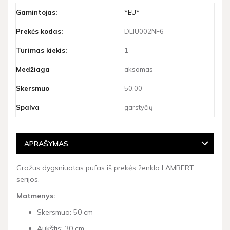
Gamintojas:
*EU*
Prekės kodas:
DLIU002NF6
Turimas kiekis:
1
Medžiaga
aksomas
Skersmuo
50.00
Spalva
garstyčių
APRAŠYMAS
Gražus dygsniuotas pufas iš prekės ženklo LAMBERT
serijos.
Matmenys:
Skersmuo: 50 cm
Aukštis: 30 cm