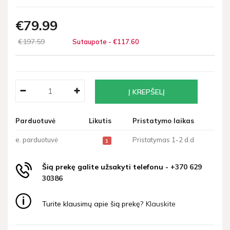
€79
99
€197
59
Sutaupote - €117
60
Parduotuvė
Likutis
Pristatymo laikas
e. parduotuvė
Pristatymas 1-2 d.d
1
Šią prekę galite užsakyti telefonu -
+370 629
30386
Turite klausimų apie šią prekę?
Klauskite