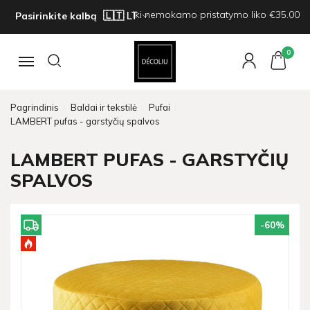
Iki nemokamo pristatymo liko €35.00
Pasirinkite kalbą
0
Navigacija
Pagrindinis
Baldai ir tekstilė
Pufai
LAMBERT pufas - garstyčių spalvos
LAMBERT PUFAS - GARSTYČIŲ
SPALVOS
-60
%