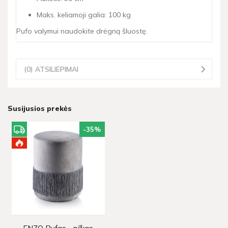
Maks. keliamoji galia: 100 kg
Pufo valymui naudokite drėgną šluostę.
(0) ATSILIEPIMAI
Susijusios prekės
-35
%