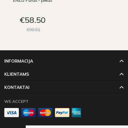
ENZO Pufas - pilkas
€58
50
€90
01
INFORMACIJA
KLIENTAMS
KONTAKTAI
WE ACCEPT