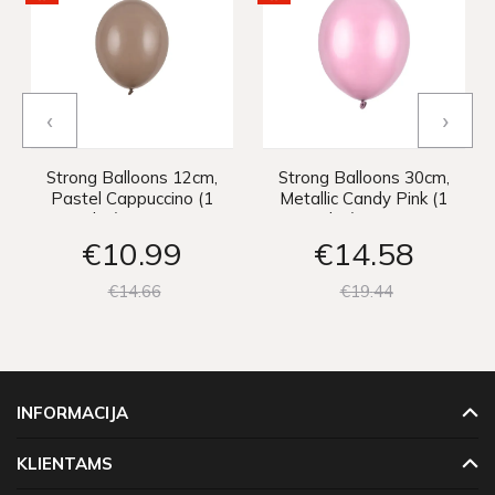
‹
›
Strong Balloons 12cm,
Strong Balloons 30cm,
Pastel Cappuccino (1
Metallic Candy Pink (1
pkt / 100 pc.)
pkt / 50 pc.)
€10
99
€14
58
€14
66
€19
44
INFORMACIJA
KLIENTAMS