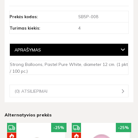
Prekės kodas:
SB5P-008
Turimas kiekis:
4
APRAŠYMAS
Strong Balloons, Pastel Pure White, diameter 12 cm. (1 pkt
/ 100 pc.)
(0) ATSILIEPIMAI
Alternatyvios prekės
-25
%
-25
%