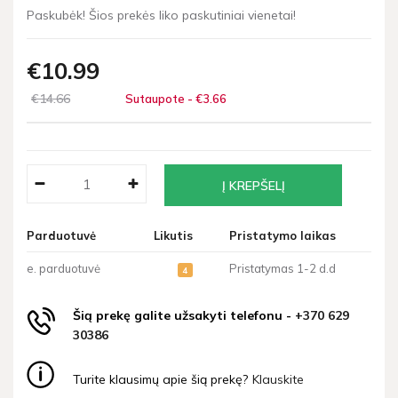
Paskubėk! Šios prekės liko paskutiniai vienetai!
€10
99
€14
66
Sutaupote - €3
66
Parduotuvė
Likutis
Pristatymo laikas
e. parduotuvė
Pristatymas 1-2 d.d
4
Šią prekę galite užsakyti telefonu -
+370 629
30386
Turite klausimų apie šią prekę?
Klauskite