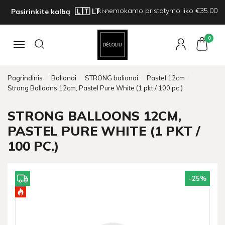
Iki nemokamo pristatymo liko €35.00
Pasirinkite kalbą
0
Navigacija
Pagrindinis
Balionai
STRONG balionai
Pastel 12cm
Strong Balloons 12cm, Pastel Pure White (1 pkt / 100 pc.)
STRONG BALLOONS 12CM,
PASTEL PURE WHITE (1 PKT /
100 PC.)
-25
%