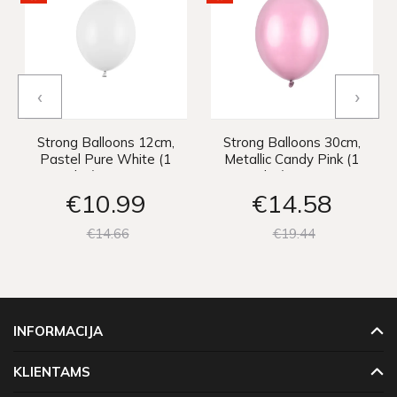
‹
›
Strong Balloons 12cm,
Strong Balloons 30cm,
Pastel Pure White (1
Metallic Candy Pink (1
pkt / 100 pc.)
pkt / 50 pc.)
€10
99
€14
58
€14
66
€19
44
INFORMACIJA
KLIENTAMS