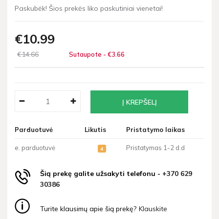
Paskubėk! Šios prekės liko paskutiniai vienetai!
€10
99
€14
66
Sutaupote - €3
66
Parduotuvė
Likutis
Pristatymo laikas
e. parduotuvė
Pristatymas 1-2 d.d
4
Šią prekę galite užsakyti telefonu -
+370 629
30386
Turite klausimų apie šią prekę?
Klauskite