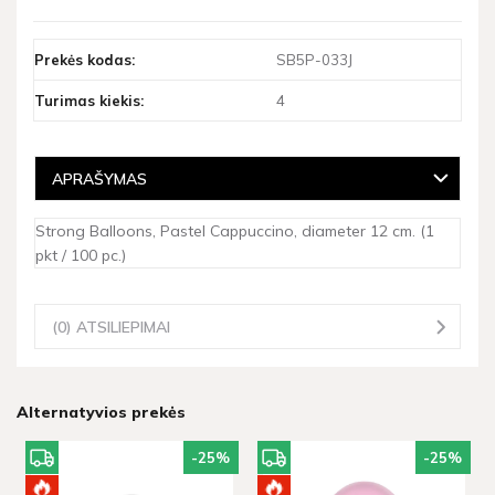
Prekės kodas:
SB5P-033J
Turimas kiekis:
4
APRAŠYMAS
Strong Balloons, Pastel Cappuccino, diameter 12 cm. (1
pkt / 100 pc.)
(0) ATSILIEPIMAI
Alternatyvios prekės
-25
%
-25
%