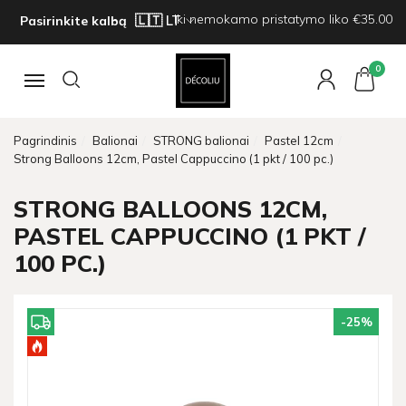
Iki nemokamo pristatymo liko €35.00
Pasirinkite kalbą
0
Navigacija
Pagrindinis
Balionai
STRONG balionai
Pastel 12cm
Strong Balloons 12cm, Pastel Cappuccino (1 pkt / 100 pc.)
STRONG BALLOONS 12CM,
PASTEL CAPPUCCINO (1 PKT /
100 PC.)
-25
%