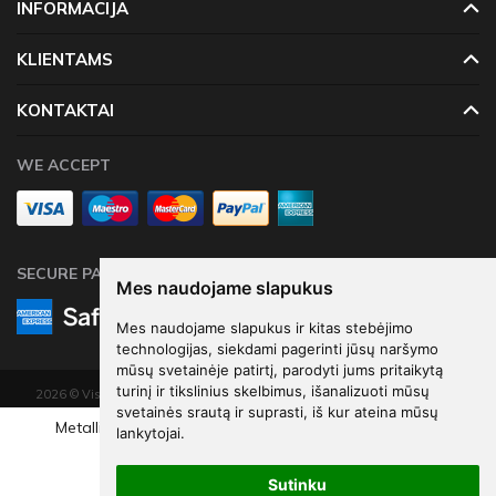
INFORMACIJA
KLIENTAMS
KONTAKTAI
WE ACCEPT
SECURE PAYMENTS
Mes naudojame slapukus
Mes naudojame slapukus ir kitas stebėjimo
technologijas, siekdami pagerinti jūsų naršymo
mūsų svetainėje patirtį, parodyti jums pritaikytą
turinį ir tikslinius skelbimus, išanalizuoti mūsų
2026 © Visos teisės saugomos. Kopijuoti, platinti svetainės turinį be autorių
svetainės srautą ir suprasti, iš kur ateina mūsų
sutikimo draudžiama.
Metallic Eco Balloons 33 cm, Number 9 , light gold (1 pkt / 6
lankytojai.
Elektroninių parduotuvių nuoma
-
eShoprent.com
€5
05
pc.)
Sutinku