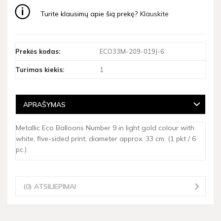
Turite klausimų apie šią prekę?
Klauskite
Prekės kodas:
ECO33M-209-019J-6
Turimas kiekis:
1
APRAŠYMAS
Metallic Eco Balloons Number 9 in light gold colour with
white, five-sided print, diameter approx. 33 cm. (1 pkt / 6
pc.)
(0) ATSILIEPIMAI