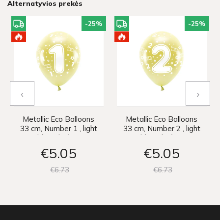
Alternatyvios prekės
-25
%
-25
%
‹
›
Metallic Eco Balloons
Metallic Eco Balloons
33 cm, Number 1 , light
33 cm, Number 2 , light
gold (1 pkt / 6 pc.)
gold (1 pkt / 6 pc.)
€5
05
€5
05
€6
73
€6
73