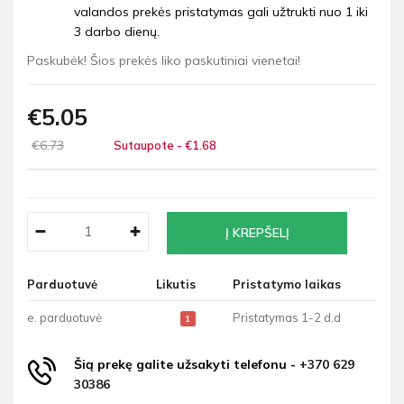
valandos prekės pristatymas gali užtrukti nuo 1 iki
3 darbo dienų.
Paskubėk! Šios prekės liko paskutiniai vienetai!
€5
05
€6
73
Sutaupote - €1
68
Parduotuvė
Likutis
Pristatymo laikas
e. parduotuvė
Pristatymas 1-2 d.d
1
Šią prekę galite užsakyti telefonu -
+370 629
30386