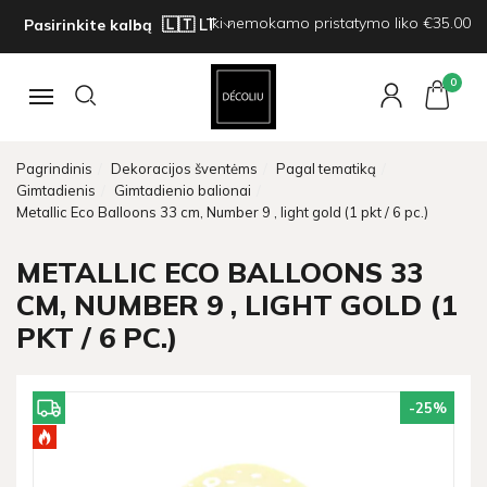
Iki nemokamo pristatymo liko €35.00
Pasirinkite kalbą
0
Navigacija
Pagrindinis
Dekoracijos šventėms
Pagal tematiką
Gimtadienis
Gimtadienio balionai
Metallic Eco Balloons 33 cm, Number 9 , light gold (1 pkt / 6 pc.)
METALLIC ECO BALLOONS 33
CM, NUMBER 9 , LIGHT GOLD (1
PKT / 6 PC.)
-25
%