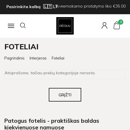
Iki nemokamo pristatymo liko €35.00
Pasirinkite kalbą
0
Navigacija
FOTELIAI
Pagrindinis
Interjeras
Foteliai
Atsiprašome, tačiau prekių kategorijoje nerasta.
GRĮŽTI
Patogus fotelis - praktiškas baldas
kiekvienuose namuose