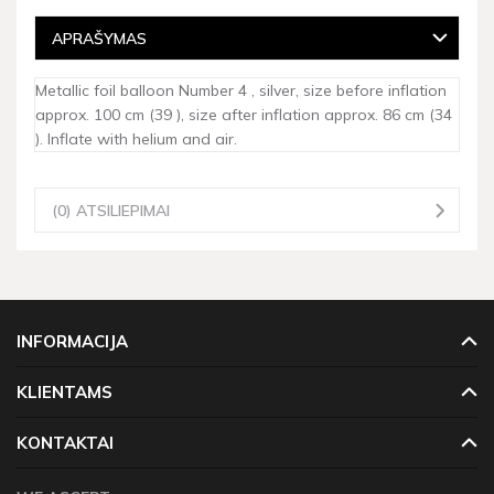
APRAŠYMAS
Metallic foil balloon Number 4 , silver, size before inflation
approx. 100 cm (39 ), size after inflation approx. 86 cm (34
). Inflate with helium and air.
(0) ATSILIEPIMAI
INFORMACIJA
KLIENTAMS
KONTAKTAI