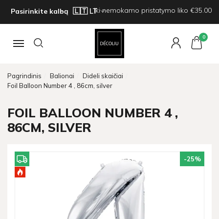
Iki nemokamo pristatymo liko €35.00
Pasirinkite kalbą
0
Navigacija
Pagrindinis
Balionai
Dideli skaičiai
Foil Balloon Number 4 , 86cm, silver
FOIL BALLOON NUMBER 4 ,
86CM, SILVER
-25
%