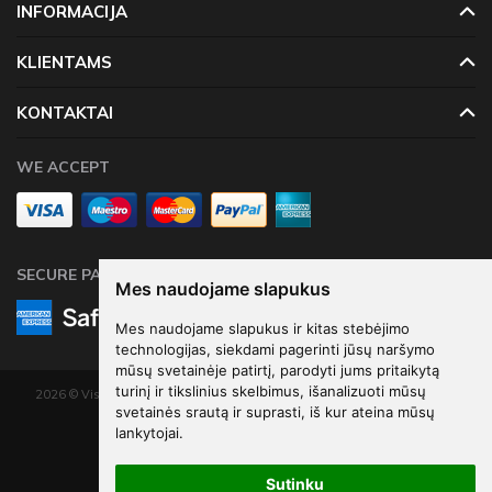
INFORMACIJA
KLIENTAMS
KONTAKTAI
WE ACCEPT
SECURE PAYMENTS
Mes naudojame slapukus
Mes naudojame slapukus ir kitas stebėjimo
technologijas, siekdami pagerinti jūsų naršymo
mūsų svetainėje patirtį, parodyti jums pritaikytą
turinį ir tikslinius skelbimus, išanalizuoti mūsų
2026 © Visos teisės saugomos. Kopijuoti, platinti svetainės turinį be autorių
svetainės srautą ir suprasti, iš kur ateina mūsų
sutikimo draudžiama.
lankytojai.
Elektroninių parduotuvių nuoma
-
eShoprent.com
Sutinku