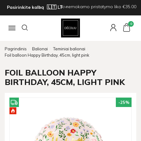
Iki nemokamo pristatymo liko €35.00
Pasirinkite kalbą
0
Navigacija
Pagrindinis
Balionai
Teminiai balionai
Foil balloon Happy Birthday, 45cm, light pink
FOIL BALLOON HAPPY
BIRTHDAY, 45CM, LIGHT PINK
-25
%