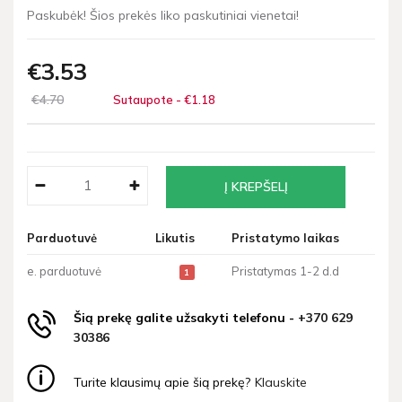
Paskubėk! Šios prekės liko paskutiniai vienetai!
€3
53
€4
70
Sutaupote - €1
18
Parduotuvė
Likutis
Pristatymo laikas
e. parduotuvė
Pristatymas 1-2 d.d
1
Šią prekę galite užsakyti telefonu -
+370 629
30386
Turite klausimų apie šią prekę?
Klauskite