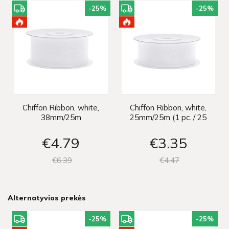
-25
%
-25
%
Chiffon Ribbon, white,
Chiffon Ribbon, white,
38mm/25m
25mm/25m (1 pc. / 25
lm)
€4
79
€3
35
€6
39
€4
47
Alternatyvios prekės
-25
%
-25
%