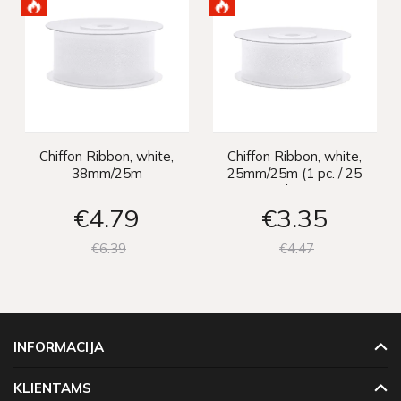
Chiffon Ribbon, white,
Chiffon Ribbon, white,
38mm/25m
25mm/25m (1 pc. / 25
lm)
€4
79
€3
35
€6
39
€4
47
INFORMACIJA
KLIENTAMS