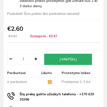
valandos prekės pristatymas gali užtrukti nuo 1 iki
3 darbo dienų.
Paskubėk! Šios prekės liko paskutiniai vienetai!
€2
60
€3
47
Sutaupote - €0
87
Parduotuvė
Likutis
Pristatymo laikas
e. parduotuvė
Pristatymas 1-2 d.d
2
Šią prekę galite užsakyti telefonu -
+370 629
30386