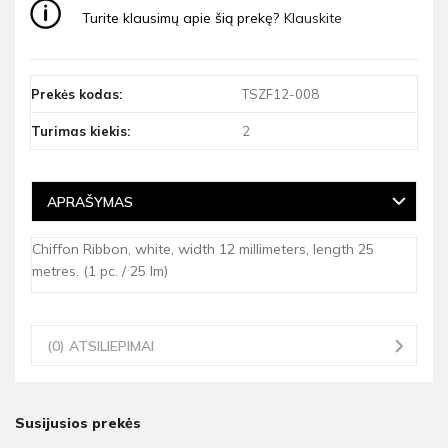
Turite klausimų apie šią prekę?
Klauskite
Prekės kodas:
TSZF12-008
Turimas kiekis:
2
APRAŠYMAS
Chiffon Ribbon, white, width 12 millimeters, length 25
metres. (1 pc. / 25 lm)
(0) ATSILIEPIMAI
Susijusios prekės