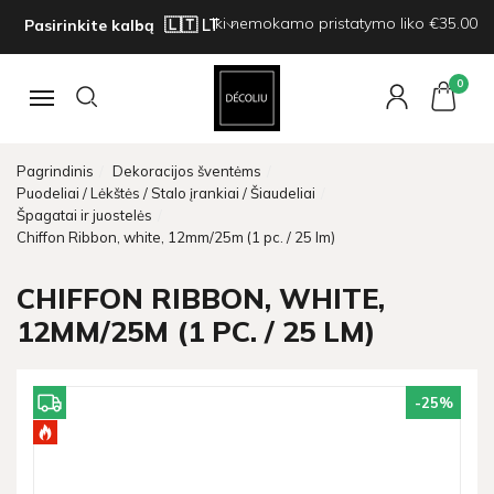
Iki nemokamo pristatymo liko €35.00
Pasirinkite kalbą
0
Navigacija
Pagrindinis
Dekoracijos šventėms
Puodeliai / Lėkštės / Stalo įrankiai / Šiaudeliai
Špagatai ir juostelės
Chiffon Ribbon, white, 12mm/25m (1 pc. / 25 lm)
CHIFFON RIBBON, WHITE,
12MM/25M (1 PC. / 25 LM)
-25
%