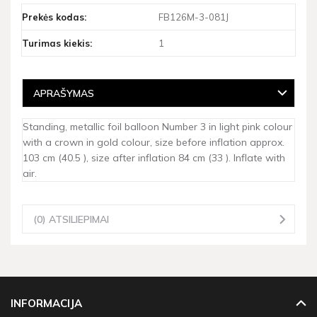
Prekės kodas:
FB126M-3-081J
Turimas kiekis:
1
APRAŠYMAS
Standing, metallic foil balloon Number 3 in light pink colour
with a crown in gold colour, size before inflation approx.
103 cm (40.5 ), size after inflation 84 cm (33 ). Inflate with
air.
(0) ATSILIEPIMAI
INFORMACIJA