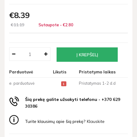
€8
39
€11
19
Sutaupote - €2
80
Parduotuvė
Likutis
Pristatymo laikas
e. parduotuvė
Pristatymas 1-2 d.d
1
Šią prekę galite užsakyti telefonu -
+370 629
30386
Turite klausimų apie šią prekę?
Klauskite