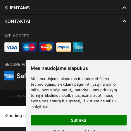
KLIENTAMS
KONTAKTAI
WE ACCEPT
SECURE PAYMENTS
Mes naudojame slapukus
Mes naudojame slapukus ir kitas stebėjimo
technologijas, siekdami pagerinti jūsų naršymo
mūsų svetainėje patirtį, parodyti jums pritaikytą
turinį ir tikslinius skelbimus, išanalizuoti mūsų
2026 © Visos teisės saugomos. Kopijuoti, platinti svetainės turinį be autorių
svetainės srautą ir suprasti, iš kur ateina mūsų
sutikimo draudžiama.
lankytojai.
Elektroninių parduotuvių nuoma
-
eShoprent.com
€8
39
Standing foil balloon Number 3 , 84 cm, light pink
Sutinku
€11
19