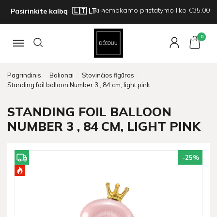
Iki nemokamo pristatymo liko €35.00
Pasirinkite kalbą
0
Navigacija
Pagrindinis
Balionai
Stovinčios figūros
Standing foil balloon Number 3 , 84 cm, light pink
STANDING FOIL BALLOON
NUMBER 3 , 84 CM, LIGHT PINK
-25
%