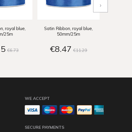
›
n, royal blue,
Satin Ribbon, royal blue,
Satin Ribbo
m/25m
50mm/25m
50
05
€8
47
€8
€6
73
€11
29
WE ACCEPT
SECURE PAYMENTS