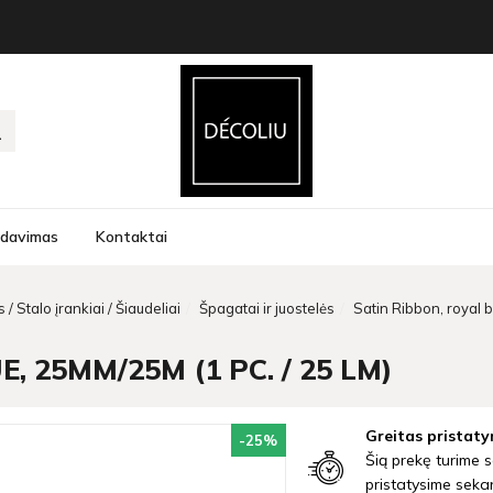
rdavimas
Kontaktai
 / Stalo įrankiai / Šiaudeliai
Špagatai ir juostelės
Satin Ribbon, royal 
, 25MM/25M (1 PC. / 25 LM)
Greitas pristaty
-25
%
Šią prekę turime s
pristatysime seka