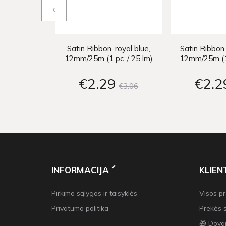
‹
Satin Ribbon, royal blue,
Satin Ribbon,
12mm/25m (1 pc. / 25 lm)
12mm/25m (1 
€2
29
€2
2
€3
06
INFORMACIJA
KLIE
Pirkimo sąlygos ir taisyklės
Visos p
Privatumo politika
Prekės 
🎁 Dova