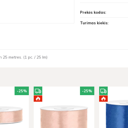
Prekės kodas:
Turimas kiekis:
h 25 metres. (1 pc. / 25 lm)
-25
%
-25
%