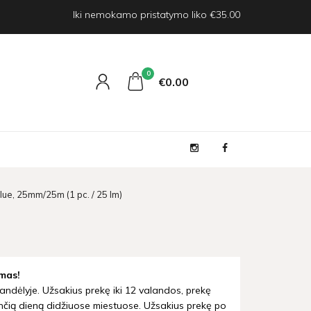
Iki nemokamo pristatymo liko €35.00
0
€0
00
blue, 25mm/25m (1 pc. / 25 lm)
mas!
andėlyje. Užsakius prekę iki 12 valandos, prekę
nčią dieną didžiuose miestuose. Užsakius prekę po