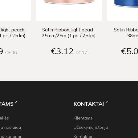
 light peach,
Satin Ribbon, light peach,
Satin Ribbo
pc. / 25 lm)
25mm/25m (1 pc. / 25 lm)
38m
9
€3
12
€5
€3
06
€4
17
NTAMS
KONTAKTAI
rekės
Klientams
su nuolaida
Užsakymų istorija
nų kuponai
Kontaktai