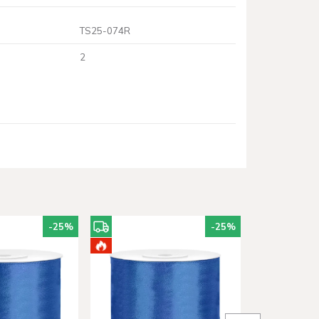
TS25-074R
2
-25
%
-25
%