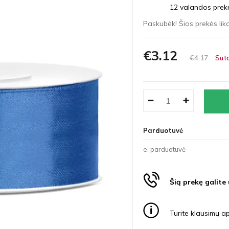
12 valandos prekės
Paskubėk! Šios prekės liko
€3
12
€4
17
Suta
Parduotuvė
e. parduotuvė
Šią prekę galite
Turite klausimų ap