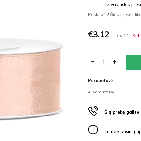
12 valandos prekės
Paskubėk! Šios prekės liko
€3
12
€4
17
Suta
Parduotuvė
e. parduotuvė
Šią prekę galite
Turite klausimų ap