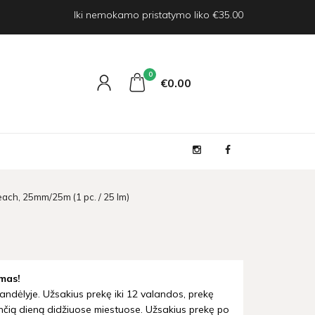
Iki nemokamo pristatymo liko €35.00
0
€0
00
peach, 25mm/25m (1 pc. / 25 lm)
mas!
andėlyje. Užsakius prekę iki 12 valandos, prekę
nčią dieną didžiuose miestuose. Užsakius prekę po