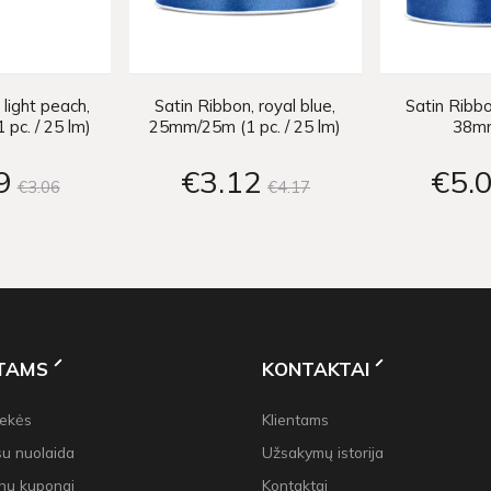
 light peach,
Satin Ribbon, royal blue,
Satin Ribbo
pc. / 25 lm)
25mm/25m (1 pc. / 25 lm)
38m
9
€3
12
€5
€3
06
€4
17
NTAMS
KONTAKTAI
rekės
Klientams
su nuolaida
Užsakymų istorija
nų kuponai
Kontaktai