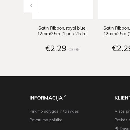
‹
Satin Ribbon, royal blue,
Satin Ribbon,
12mm/25m (1 pc. / 25 lm)
12mm/25m (1 
€2
29
€2
2
€3
06
INFORMACIJA
KLIE
Pirkimo sąlygos ir taisyklės
Visos p
Privatumo politika
Prekės 
🎁 Dova