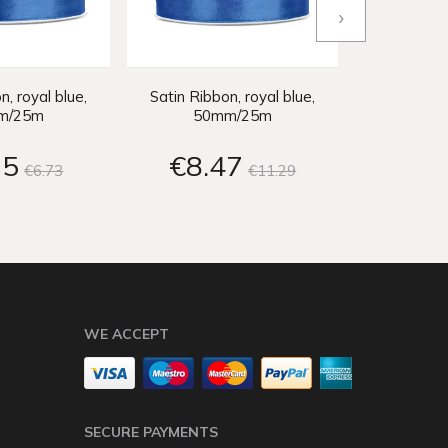
›
n, royal blue,
Satin Ribbon, royal blue,
Satin Ribbo
m/25m
50mm/25m
50
05
€8
47
€8
€6
73
€11
29
WE ACCEPT
SECURE PAYMENTS