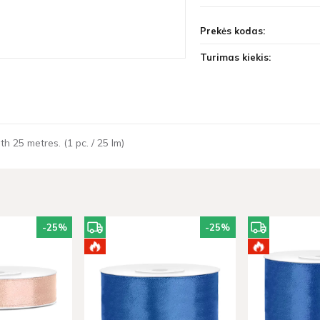
Prekės kodas:
Turimas kiekis:
th 25 metres. (1 pc. / 25 lm)
-25
%
-25
%