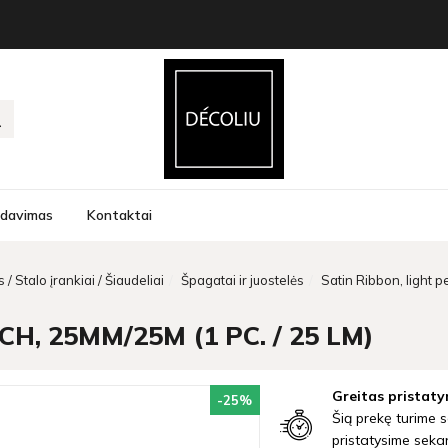
rdavimas
Kontaktai
 / Stalo įrankiai / Šiaudeliai
Špagatai ir juostelės
Satin Ribbon, light 
H, 25MM/25M (1 PC. / 25 LM)
Greitas pristaty
-25
%
Šią prekę turime s
pristatysime seka