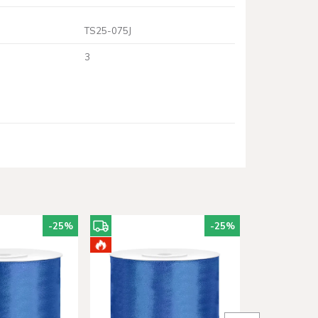
TS25-075J
3
-25
%
-25
%