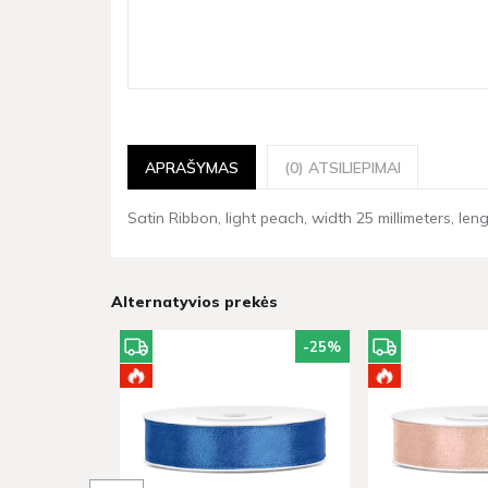
APRAŠYMAS
(0) ATSILIEPIMAI
Satin Ribbon, light peach, width 25 millimeters, leng
Alternatyvios prekės
-25
%