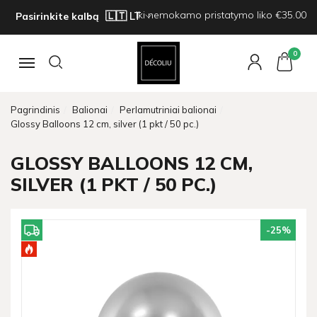
Iki nemokamo pristatymo liko €35.00
Pasirinkite kalbą
0
Navigacija
Pagrindinis
Balionai
Perlamutriniai balionai
Glossy Balloons 12 cm, silver (1 pkt / 50 pc.)
GLOSSY BALLOONS 12 CM,
SILVER (1 PKT / 50 PC.)
-25
%