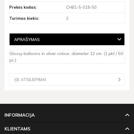
Prekės kodas:
CHB1-5-018-50
Turimas kiekis:
2
APRAŠYMAS
Glossy balloons in silver colour, diameter 12 cm. (1 pkt / 50
pc.)
(0) ATSILIEPIMAI
INFORMACIJA
KLIENTAMS