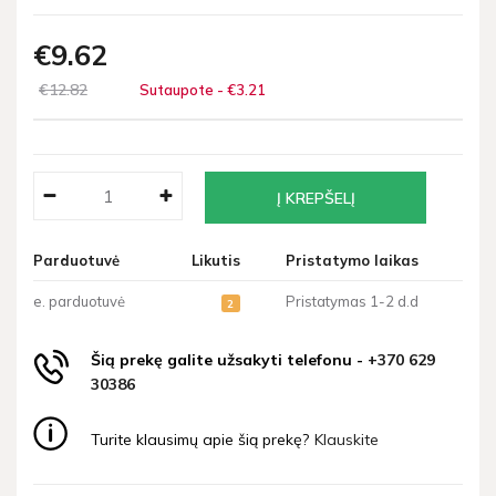
€9
62
€12
82
Sutaupote - €3
21
Parduotuvė
Likutis
Pristatymo laikas
e. parduotuvė
Pristatymas 1-2 d.d
2
Šią prekę galite užsakyti telefonu -
+370 629
30386
Turite klausimų apie šią prekę?
Klauskite