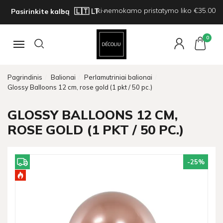
Iki nemokamo pristatymo liko €35.00
Pasirinkite kalbą
0
Navigacija
Pagrindinis
Balionai
Perlamutriniai balionai
Glossy Balloons 12 cm, rose gold (1 pkt / 50 pc.)
GLOSSY BALLOONS 12 CM,
ROSE GOLD (1 PKT / 50 PC.)
-25
%