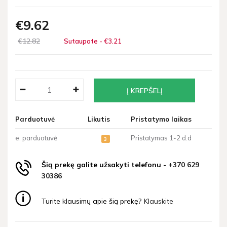
€9
62
€12
82
Sutaupote - €3
21
Parduotuvė
Likutis
Pristatymo laikas
e. parduotuvė
Pristatymas 1-2 d.d
3
Šią prekę galite užsakyti telefonu -
+370 629
30386
Turite klausimų apie šią prekę?
Klauskite