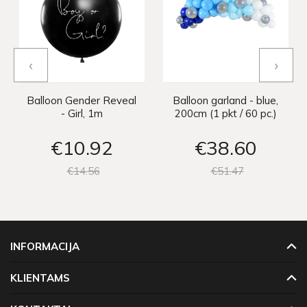
‹
›
Balloon Gender Reveal
Balloon garland - blue,
- Girl, 1m
200cm (1 pkt / 60 pc.)
€10
92
€38
60
€14
56
€51
47
INFORMACIJA
KLIENTAMS