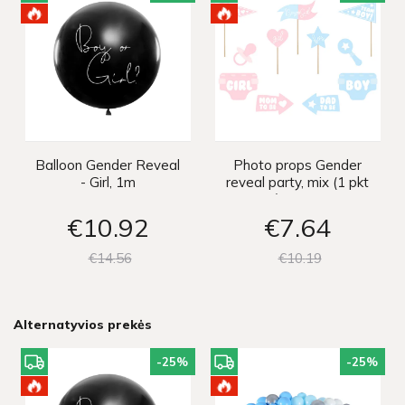
Balloon Gender Reveal
Photo props Gender
- Girl, 1m
reveal party, mix (1 pkt
/ 11 pc.)
€10
92
€7
64
€14
56
€10
19
Alternatyvios prekės
-25
%
-25
%