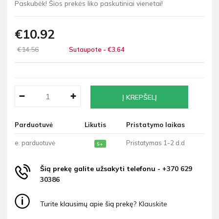
Paskubėk! Šios prekės liko paskutiniai vienetai!
€10
92
€14
56
Sutaupote - €3
64
Parduotuvė
Likutis
Pristatymo laikas
e. parduotuvė
Pristatymas 1-2 d.d
5+
Šią prekę galite užsakyti telefonu -
+370 629
30386
Turite klausimų apie šią prekę?
Klauskite