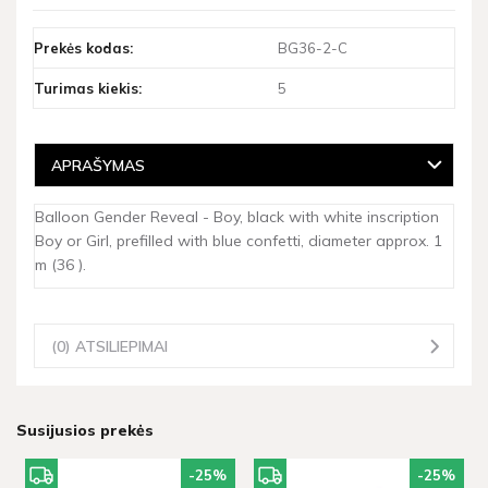
Prekės kodas:
BG36-2-C
Turimas kiekis:
5
APRAŠYMAS
Balloon Gender Reveal - Boy, black with white inscription
Boy or Girl, prefilled with blue confetti, diameter approx. 1
m (36 ).
(0) ATSILIEPIMAI
Susijusios prekės
-25
%
-25
%