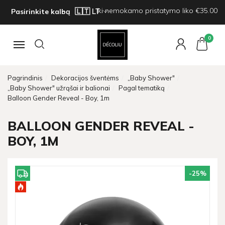
Iki nemokamo pristatymo liko €35.00
Pasirinkite kalbą
0
Navigacija
Pagrindinis
Dekoracijos šventėms
„Baby Shower"
„Baby Shower" užrąšai ir balionai
Pagal tematiką
Balloon Gender Reveal - Boy, 1m
BALLOON GENDER REVEAL -
BOY, 1M
-25
%