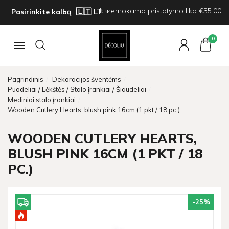
Iki nemokamo pristatymo liko €35.00
Pasirinkite kalbą
0
Navigacija
Pagrindinis
Dekoracijos šventėms
Puodeliai / Lėkštės / Stalo įrankiai / Šiaudeliai
Mediniai stalo įrankiai
Wooden Cutlery Hearts, blush pink 16cm (1 pkt / 18 pc.)
WOODEN CUTLERY HEARTS,
BLUSH PINK 16CM (1 PKT / 18
PC.)
-25
%