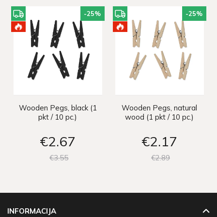
-25
%
-25
%
Wooden Pegs, black (1
Wooden Pegs, natural
pkt / 10 pc.)
wood (1 pkt / 10 pc.)
€2
67
€2
17
€3
55
€2
89
INFORMACIJA