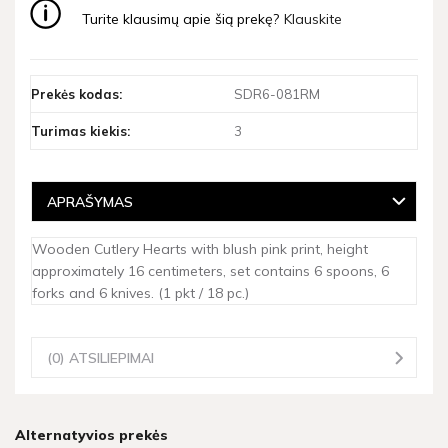
Turite klausimų apie šią prekę?
Klauskite
Prekės kodas:
SDR6-081RM
Turimas kiekis:
3
APRAŠYMAS
Wooden Cutlery Hearts with blush pink print, height
approximately 16 centimeters, set contains 6 spoons, 6
forks and 6 knives. (1 pkt / 18 pc.)
(0) ATSILIEPIMAI
Alternatyvios prekės