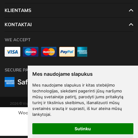
KLIENTAMS
KONTAKTAI
WE ACCEPT
SECURE PAYMENTS
Mes naudojame slapukus
Mes naudojame slapukus ir kitas stebėjimo
technologijas, siekdami pagerinti jūsų naršymo
mūsų svetainėje patirtį, parodyti jums pritaikytą
turinį ir tikslinius skelbimus, išanalizuoti mūsų
2026 © Visos teisės saugomos. Kopijuoti, platinti svetainės turinį be autorių
svetainės srautą ir suprasti, iš kur ateina mūsų
sutikimo draudžiama.
Wooden Cutlery Hearts, blush pink 16cm (1 pkt / 18 pc.)
lankytojai.
Elektroninių parduotuvių nuoma
-
eShoprent.com
€7
08
Sutinku
€9
45