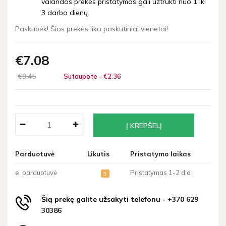
valandos prekės pristatymas gali užtrukti nuo 1 iki
3 darbo dienų.
Paskubėk! Šios prekės liko paskutiniai vienetai!
€7
08
€9
45
Sutaupote - €2
36
Parduotuvė
Likutis
Pristatymo laikas
e. parduotuvė
Pristatymas 1-2 d.d
3
Šią prekę galite užsakyti telefonu -
+370 629
30386