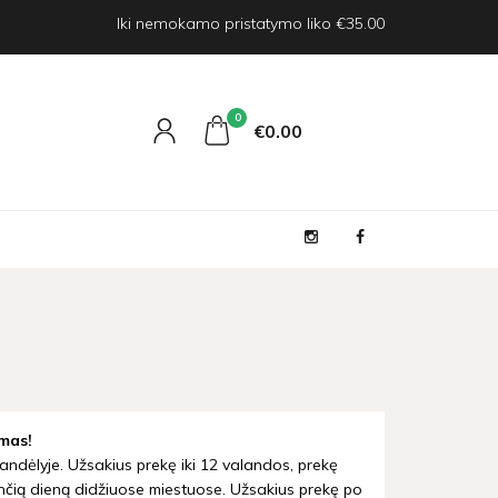
Iki nemokamo pristatymo liko €35.00
0
€0
00
mas!
andėlyje. Užsakius prekę iki 12 valandos, prekę
nčią dieną didžiuose miestuose. Užsakius prekę po