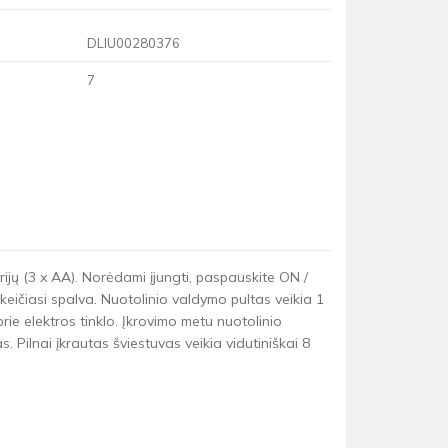
DLIU00280376
7
rijų (3 x AA). Norėdami įjungti, paspauskite ON /
ičiasi spalva. Nuotolinio valdymo pultas veikia 1
prie elektros tinklo. Įkrovimo metu nuotolinio
s. Pilnai įkrautas šviestuvas veikia vidutiniškai 8