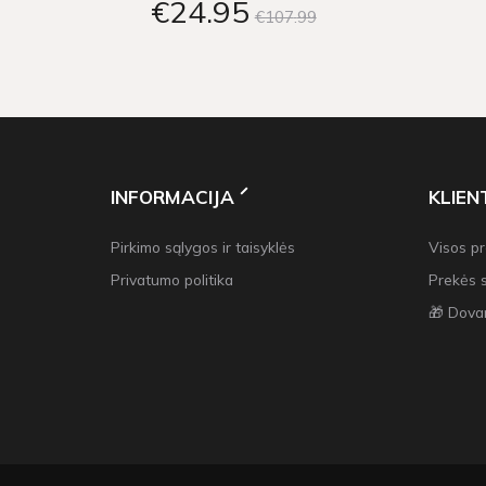
€24
95
€107
99
INFORMACIJA
KLIE
Pirkimo sąlygos ir taisyklės
Visos p
Privatumo politika
Prekės 
🎁 Dova