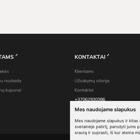
NTAMS
KONTAKTAI
rekės
Klientams
su nuolaida
Užsakymų istorija
nų kuponai
Kontaktai
+37062930386
info@decoliu.com
Mes naudojame slapukus
Mes naudojame slapukus ir kitas 
svetainėje patirtį, parodyti jums p
srautą ir suprasti, iš kur ateina m