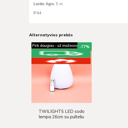
Laido ilgis:
5 m
IP44
Alternatyvios prekės
Pirk daugiau - už mažesnę kainą!
-77
%
TWILIGHTS LED sodo
lempa 26cm su pulteliu