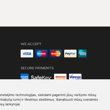
WE ACCEPT
SECURE PAYMENTS
stebėjimo technologijas, siekdami pagerinti jūsų naršymo mūsų
ritaikytą turinį ir tikslinius skelbimus, išanalizuoti mūsų svetainės
ūsų lankytojai.