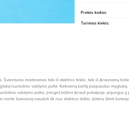
Prekės kodas:
Turimas kiekis:
 Šviestuvas maitinamas tiek iš elektros tinklo, tiek iš įkraunamų bate
ką nuotolinio valdymo pulte. Kiekvieną kartą paspaudus mygtuką, ke
tolinio valdymo pultui. Įrenginį būtina įkrauti patalpoje, prijungus jį 
 norite šviestuvą naudoti tik nuo elektros tinklo, būtina išimti baterija