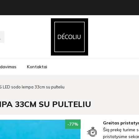
rdavimas
Kontaktai
 LED sodo lempa 33cm su pulteliu
PA 33CM SU PULTELIU
Greitas pristaty
-77
%
Šią prekę turime s
pristatysime seka