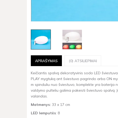
APRAŠYMAS
(0) ATSILIEPIMAI
Keičiantis spalvą dekoratyvinis sodo LED šviestuvas.
PLAY mygtuką ant šviestuvo pagrindo arba ON mygtu
m spinduliu nuo šviestuvo, komplekte yra baterija nuo
valdymo pulteliu galima pakeisti šviestuvo spalvą. Jei
valandas.
Matmenys:
33 x 17 cm
LED lemputės
: 8