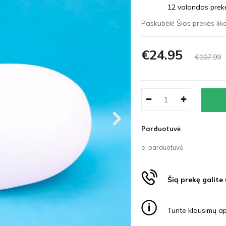
12 valandos prekės
Paskubėk! Šios prekės liko
€24
95
€107
99
Parduotuvė
e. parduotuvė
Šią prekę galite
Turite klausimų ap