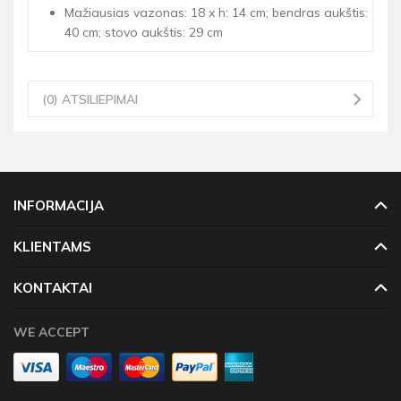
Mažiausias vazonas: 18 x h: 14 cm; bendras aukštis:
40 cm; stovo aukštis: 29 cm
(0) ATSILIEPIMAI
INFORMACIJA
KLIENTAMS
KONTAKTAI
WE ACCEPT