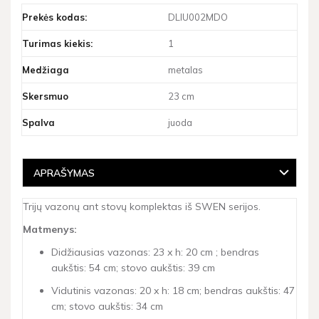
Prekės kodas:
DLIU002MDO
Turimas kiekis:
1
Medžiaga
metalas
Skersmuo
23 cm
Spalva
juoda
APRAŠYMAS
Trijų vazonų ant stovų komplektas iš SWEN serijos.
Matmenys:
Didžiausias vazonas: 23 x h: 20 cm ; bendras
aukštis: 54 cm; stovo aukštis: 39 cm
Vidutinis vazonas: 20 x h: 18 cm; bendras aukštis: 47
cm; stovo aukštis: 34 cm