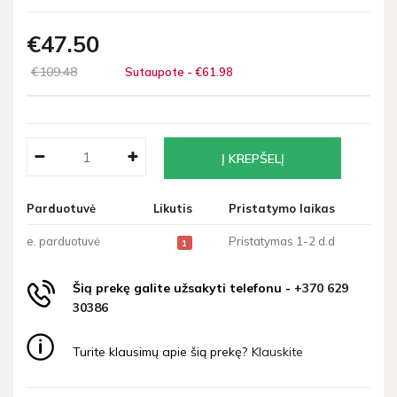
€47
50
€109
48
Sutaupote - €61
98
Parduotuvė
Likutis
Pristatymo laikas
e. parduotuvė
Pristatymas 1-2 d.d
1
Šią prekę galite užsakyti telefonu -
+370 629
30386
Turite klausimų apie šią prekę?
Klauskite