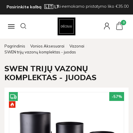
Iki nemokamo pristatymo liko €35.00
Pasirinkite kalbą
0
Navigacija
Pagrindinis
Vonios Aksesuarai
Vazonai
SWEN trijų vazonų komplektas - juodas
SWEN TRIJŲ VAZONŲ
KOMPLEKTAS - JUODAS
-57
%