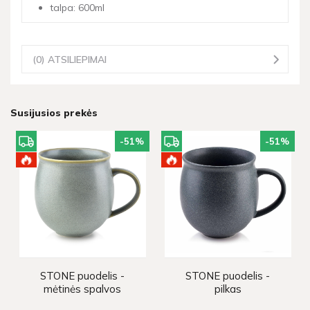
talpa: 600ml
(0) ATSILIEPIMAI
Susijusios prekės
-51
%
-51
%
STONE puodelis -
STONE puodelis -
mėtinės spalvos
pilkas