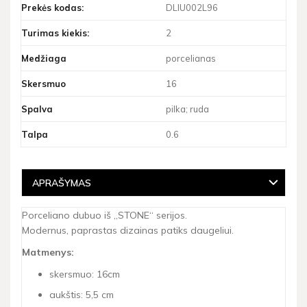
Prekės kodas:
DLIU002L96
Turimas kiekis:
2
Medžiaga
porcelianas
Skersmuo
16
Spalva
pilka; ruda
Talpa
0.6
APRAŠYMAS
Porceliano dubuo iš „STONE“ serijos.
Modernus, paprastas dizainas patiks daugeliui.
Matmenys:
skersmuo: 16cm
aukštis: 5,5 cm