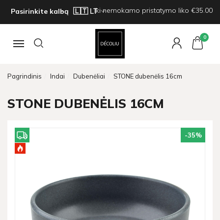
Iki nemokamo pristatymo liko €35.00
Pasirinkite kalbą
0
Navigacija
Pagrindinis
Indai
Dubenėliai
STONE dubenėlis 16cm
STONE DUBENĖLIS 16CM
-35
%