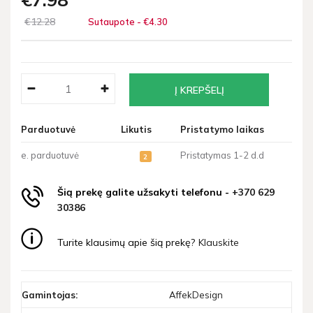
€12
28
Sutaupote - €4
30
Parduotuvė
Likutis
Pristatymo laikas
e. parduotuvė
Pristatymas 1-2 d.d
2
Šią prekę galite užsakyti telefonu -
+370 629
30386
Turite klausimų apie šią prekę?
Klauskite
Gamintojas:
AffekDesign