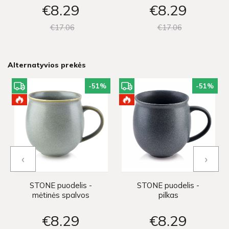
€8
29
€8
29
€17
06
€17
06
Alternatyvios prekės
-51
%
-51
%
‹
›
STONE puodelis -
STONE puodelis -
mėtinės spalvos
pilkas
€8
29
€8
29