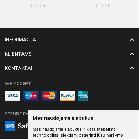
€17
06
€17
06
INFORMACIJA
KLIENTAMS
KONTAKTAI
WE ACCEPT
SECURE PAYMENTS
Mes naudojame slapukus
Mes naudojame slapukus ir kitas stebėjimo
technologijas, siekdami pagerinti jūsų naršymo