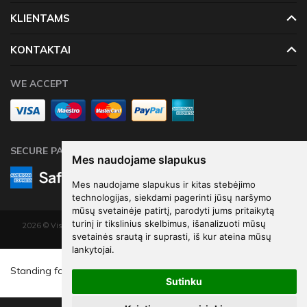
KLIENTAMS
KONTAKTAI
WE ACCEPT
SECURE PAYMENTS
Mes naudojame slapukus
Mes naudojame slapukus ir kitas stebėjimo
technologijas, siekdami pagerinti jūsų naršymo
mūsų svetainėje patirtį, parodyti jums pritaikytą
turinį ir tikslinius skelbimus, išanalizuoti mūsų
2026 © Visos teisės saugomos. Kopijuoti, platinti svetainės turinį be autorių
svetainės srautą ir suprasti, iš kur ateina mūsų
sutikimo draudžiama.
lankytojai.
Elektroninių parduotuvių nuoma
-
eShoprent.com
€8
39
Standing foil balloon Number 7 , 84 cm, light pink
Sutinku
€11
19