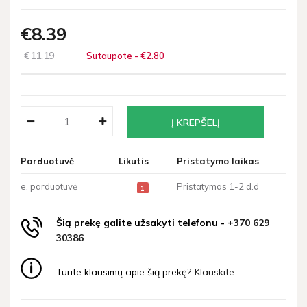
€8
39
€11
19
Sutaupote - €2
80
Parduotuvė
Likutis
Pristatymo laikas
e. parduotuvė
Pristatymas 1-2 d.d
1
Šią prekę galite užsakyti telefonu -
+370 629
30386
Turite klausimų apie šią prekę?
Klauskite