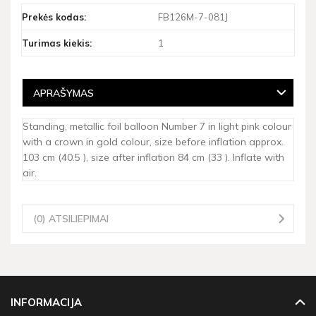
Prekės kodas:
FB126M-7-081J
Turimas kiekis:
1
APRAŠYMAS
Standing, metallic foil balloon Number 7 in light pink colour
with a crown in gold colour, size before inflation approx.
103 cm (40.5 ), size after inflation 84 cm (33 ). Inflate with
air.
(0) ATSILIEPIMAI
INFORMACIJA