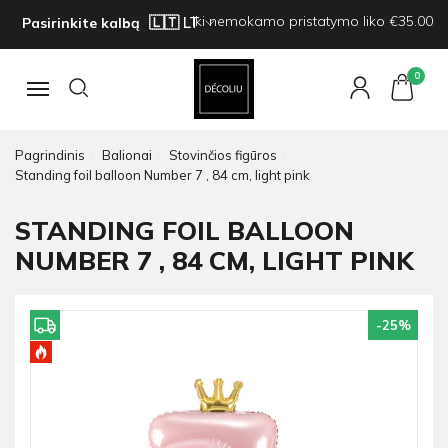
Iki nemokamo pristatymo liko €35.00
Pasirinkite kalbą
0
Navigacija
Pagrindinis
Balionai
Stovinčios figūros
Standing foil balloon Number 7 , 84 cm, light pink
STANDING FOIL BALLOON
NUMBER 7 , 84 CM, LIGHT PINK
-25
%