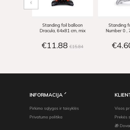
‹
Standing foil balloon
Standing fo
Dracula, 64x81 cm, mix
Number 0 , 7
€11
88
€4
6
€15
84
INFORMACIJA
KLIE
Pirkimo sąlygos ir taisyklės
Visos p
Privatumo politika
Prekės 
🎁 Dova