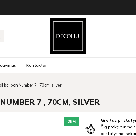
rdavimas
Kontaktai
il balloon Number 7 , 70cm, silver
UMBER 7 , 70CM, SILVER
Greitas pristaty
-25
%
Šią prekę turime s
pristatysime seka