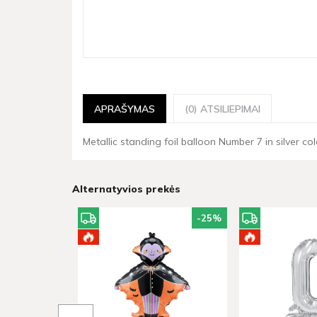
APRAŠYMAS
(0) ATSILIEPIMAI
Metallic standing foil balloon Number 7 in silver colo
Alternatyvios prekės
-25
%