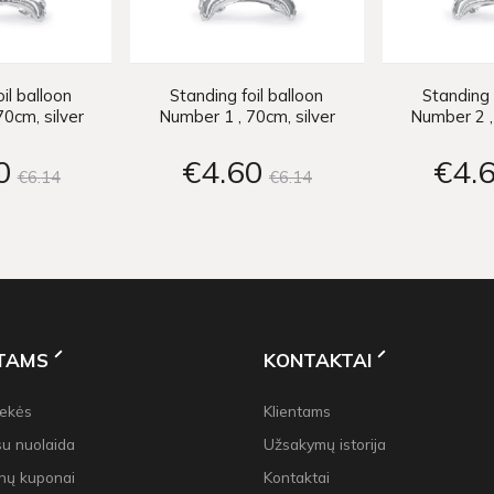
il balloon
Standing foil balloon
Standing 
0cm, silver
Number 1 , 70cm, silver
Number 2 ,
0
€4
60
€4
€6
14
€6
14
NTAMS
KONTAKTAI
rekės
Klientams
su nuolaida
Užsakymų istorija
nų kuponai
Kontaktai