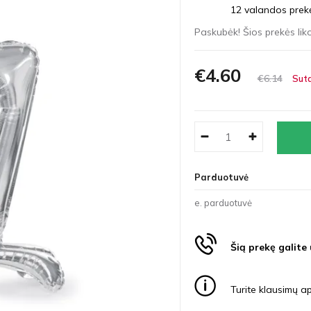
12 valandos prekės
Paskubėk! Šios prekės liko
€4
60
€6
14
Suta
Parduotuvė
e. parduotuvė
Šią prekę galite
Turite klausimų ap