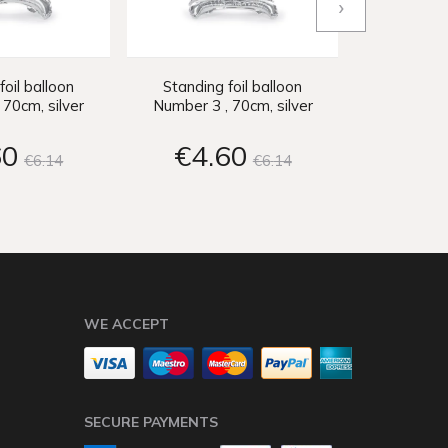
›
foil balloon
Standing foil balloon
Standing
 70cm, silver
Number 3 , 70cm, silver
Number 4 
60
€4
60
€4
€6
14
€6
14
WE ACCEPT
SECURE PAYMENTS