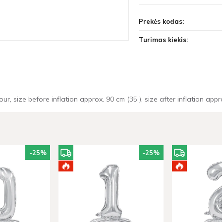
Prekės kodas:
Turimas kiekis:
ur, size before inflation approx. 90 cm (35 ), size after inflation approx
-25
%
-25
%