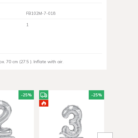
FB102M-7-018
1
. 70 cm (27.5 ). Inflate with air.
-25
%
-25
%