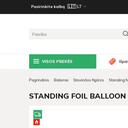
Pasirinkite kalbą
VISOS PREKĖS
Išpa
Pagrindinis
Balionai
Stovinčios figūros
Standing fo
STANDING FOIL BALLOON N