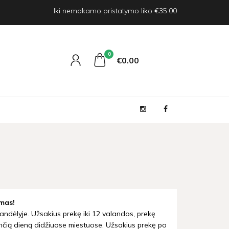
Iki nemokamo pristatymo liko €35.00
0
€0
00
mas!
andėlyje. Užsakius prekę iki 12 valandos, prekę
nčią dieną didžiuose miestuose. Užsakius prekę po