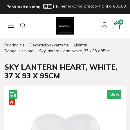
Iki nemokamo pristatymo liko €35.00
Pasirinkite kalbą
0
Navigacija
Pagrindinis
Dekoracijos šventėms
Žibintai
Dangaus žibintai
Sky lantern Heart, white, 37 x 93 x 95cm
SKY LANTERN HEART, WHITE,
37 X 93 X 95CM
-25
%