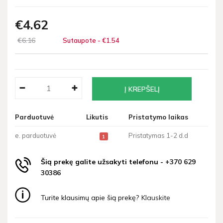
€4
62
€6
16
Sutaupote - €1
54
Parduotuvė
Likutis
Pristatymo laikas
e. parduotuvė
Pristatymas 1-2 d.d
1
Šią prekę galite užsakyti telefonu -
+370 629
30386
Turite klausimų apie šią prekę?
Klauskite