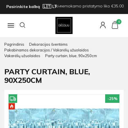
Iki nemokamo pristatymo liko €35.00
Pasirinkite kalbą
0
Navigacija
Pagrindinis
Dekoracijos šventėms
Pakabinamos dekoracijos / Vakarėlių užuolaidos
Vakarėlių užuolaidos
Party curtain, blue, 90x250cm
PARTY CURTAIN, BLUE,
90X250CM
-25
%