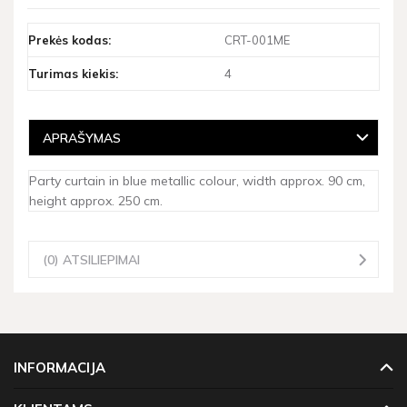
Prekės kodas:
CRT-001ME
Turimas kiekis:
4
APRAŠYMAS
Party curtain in blue metallic colour, width approx. 90 cm,
height approx. 250 cm.
(0) ATSILIEPIMAI
INFORMACIJA