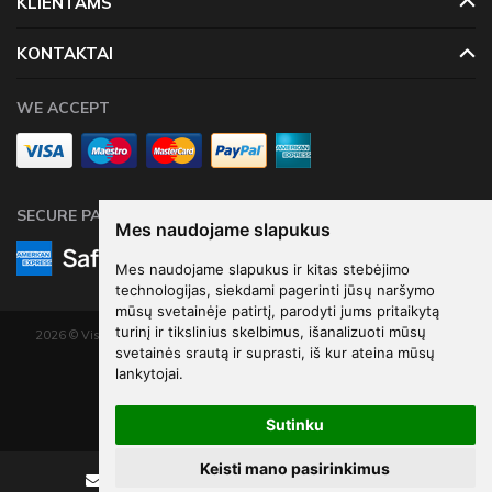
KLIENTAMS
KONTAKTAI
WE ACCEPT
SECURE PAYMENTS
Mes naudojame slapukus
Mes naudojame slapukus ir kitas stebėjimo
technologijas, siekdami pagerinti jūsų naršymo
mūsų svetainėje patirtį, parodyti jums pritaikytą
turinį ir tikslinius skelbimus, išanalizuoti mūsų
2026 © Visos teisės saugomos. Kopijuoti, platinti svetainės turinį be autorių
svetainės srautą ir suprasti, iš kur ateina mūsų
sutikimo draudžiama.
lankytojai.
Elektroninių parduotuvių nuoma
-
eShoprent.com
Sutinku
Keisti mano pasirinkimus
Rašyti
Skambinti