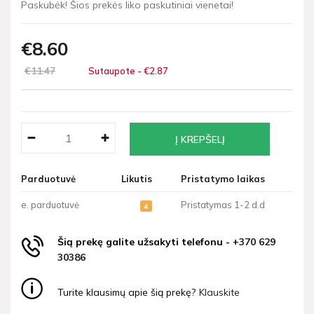
Paskubėk! Šios prekės liko paskutiniai vienetai!
€8
60
€11
47
Sutaupote - €2
87
Parduotuvė
Likutis
Pristatymo laikas
e. parduotuvė
Pristatymas 1-2 d.d
4
Šią prekę galite užsakyti telefonu -
+370 629
30386
Turite klausimų apie šią prekę?
Klauskite