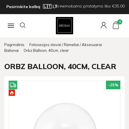
Iki nemokamo pristatymo liko €35.00
Pasirinkite kalbą
0
Navigacija
Pagrindinis
Fotosesijos stovai / Rėmeliai / Aksesuarai
Balionai
Orbz Balloon, 40cm, clear
ORBZ BALLOON, 40CM, CLEAR
-25
%