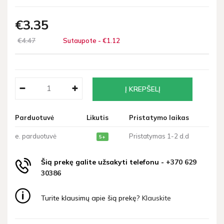
€3
35
€4
47
Sutaupote - €1
12
Parduotuvė
Likutis
Pristatymo laikas
e. parduotuvė
Pristatymas 1-2 d.d
5+
Šią prekę galite užsakyti telefonu -
+370 629
30386
Turite klausimų apie šią prekę?
Klauskite