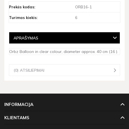
Prekės kodas:
ORB16-1
Turimas kiekis:
6
APRAŠYMAS
Orbz Balloon in clear colour, diameter approx. 40 cm (16 ).
(0) ATSILIEPIMAI
INFORMACIJA
KLIENTAMS