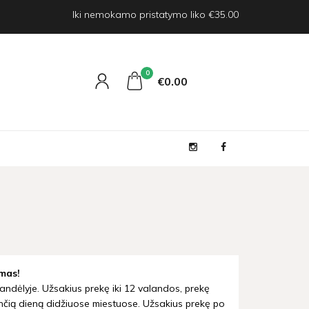
Iki nemokamo pristatymo liko €35.00
0
€0
00
mas!
andėlyje. Užsakius prekę iki 12 valandos, prekę
nčią dieną didžiuose miestuose. Užsakius prekę po