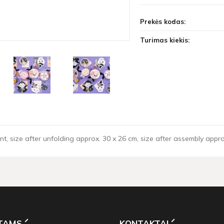
Prekės kodas:
Turimas kiekis:
nt, size after unfolding approx. 30 x 26 cm, size after assembly approx
NTAMS
KONTAKTAI