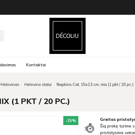
rdavimas
Kontaktai
Helovinas
Helovino stalui
Napkins Cat, 15x13 cm, mix (1 pkt / 20 pc.)
X (1 PKT / 20 PC.)
Greitas pristaty
-25
%
Šią prekę turime s
pristatysime seka