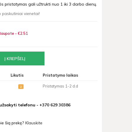
 pristatymas gali užtrukti nuo 1 iki 3 darbo dienų.
 paskutiniai vienetai!
taupote - €2
51
Likutis
Pristatymo laikas
Pristatymas 1-2 d.d
2
 užsakyti telefonu -
+370 629 30386
ie šią prekę?
Klauskite