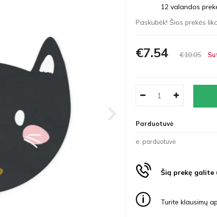
12 valandos prekės
Paskubėk! Šios prekės liko
€7
54
€10
05
Su
Parduotuvė
e. parduotuvė
Šią prekę galite
Turite klausimų ap