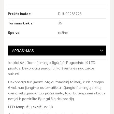
Prekės kodas:
DLIU00285723
Turimas kiekis:
35
Spalva
rožinė
APRAŠYMAS
Jaukiai šviečianti flamingo figūrėlė. Pagaminta iš LED
juostos. Dekoracija puikiai tinka šventinės nuotaikos
sukurti.
Dekoracija turi įmontuotą automatinį taimerį, kuris praėjus
6 val. nuo įjungimo automatiškai išjungia flamingą ir kitą
dieną vėl jį įjungia tuo pačiu metu, taigi baterija neišsikraus
net jei ir pamiršite išjungti šią dekoraciją.
LED lempučių skaičius:
38