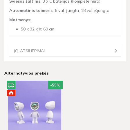
Šviesos šaltinis:
3 x C baterijos (komplete nėra)
Automatinis taimeris:
6 val. įjungta, 18 val. išjungta
Matmenys:
50 x 32 x h: 60 cm
(0) ATSILIEPIMAI
Alternatyvios prekės
-55
%