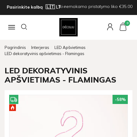
Iki nemokamo pristatymo liko €35.00
Pasirinkite kalbą
0
Navigacija
Pagrindinis
Interjeras
LED Apšvietimas
LED dekoratyvinis apšvietimas - Flamingas
LED DEKORATYVINIS
APŠVIETIMAS - FLAMINGAS
-58
%