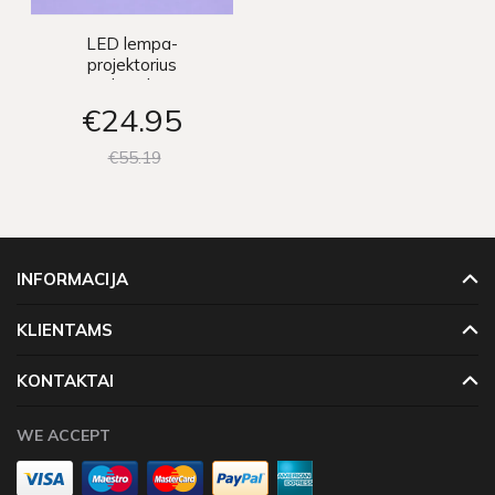
LED lempa-
projektorius
„Robotukas"
€24
95
€55
19
INFORMACIJA
KLIENTAMS
KONTAKTAI
WE ACCEPT