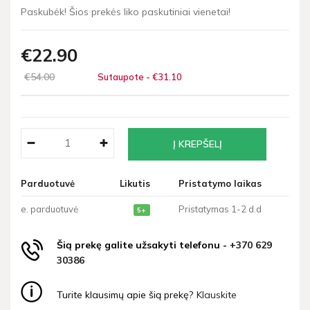
Paskubėk! Šios prekės liko paskutiniai vienetai!
€22
90
€54
00
Sutaupote - €31
10
Parduotuvė
Likutis
Pristatymo laikas
e. parduotuvė
Pristatymas 1-2 d.d
5+
Šią prekę galite užsakyti telefonu -
+370 629
30386
Turite klausimų apie šią prekę?
Klauskite