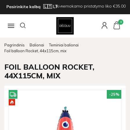
Iki nemokamo pristatymo liko €35.00
Pasirinkite kalbą
0
Navigacija
Pagrindinis
Balionai
Teminiai balionai
Foil balloon Rocket, 44x115cm, mix
FOIL BALLOON ROCKET,
44X115CM, MIX
-25
%