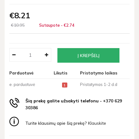
€8
21
€10
95
Sutaupote - €2
74
Parduotuvė
Likutis
Pristatymo laikas
e. parduotuvė
Pristatymas 1-2 d.d
1
Šią prekę galite užsakyti telefonu -
+370 629
30386
Turite klausimų apie šią prekę?
Klauskite