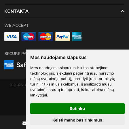
KONTAKTAI
WE ACCEPT
SECURE PAYMENTS
Mes naudojame slapukus
Mes naudojame slapukus ir kitas stebėjimo
technologijas, siekdami pagerinti jūsų naršymo
mūsų svetainėje patirtį, parodyti jums pritaikytą
turinį ir tikslinius skelbimus, išanalizuoti mūsų
2026 © Visos teisės saugomos. Kopijuoti, platinti svetainės turinį be autorių
svetainės srautą ir suprasti, iš kur ateina mūsų
sutikimo draudžiama.
lankytojai.
Elektroninių parduotuvių nuoma
-
eShoprent.com
Sutinku
Keisti mano pasirinkimus
Rašyti
Skambinti