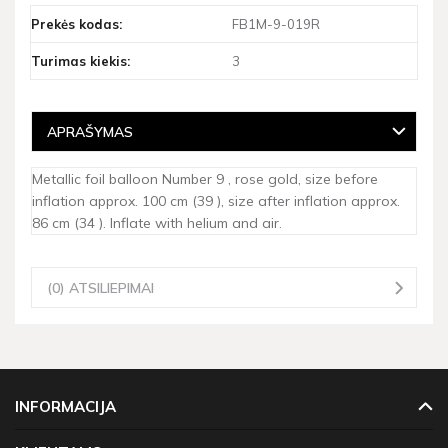
Prekės kodas:
FB1M-9-019R
Turimas kiekis:
3
APRAŠYMAS
Metallic foil balloon Number 9 , rose gold, size before
inflation approx. 100 cm (39 ), size after inflation approx.
86 cm (34 ). Inflate with helium and air.
(0) ATSILIEPIMAI
INFORMACIJA