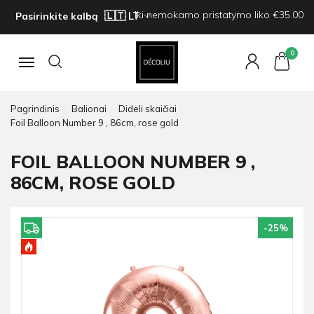
Iki nemokamo pristatymo liko €35.00
Pasirinkite kalbą
0
Navigacija
Pagrindinis
Balionai
Dideli skaičiai
Foil Balloon Number 9 , 86cm, rose gold
FOIL BALLOON NUMBER 9 ,
86CM, ROSE GOLD
-25
%