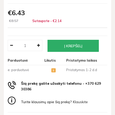
€6
43
€8
57
Sutaupote - €2
14
Parduotuvė
Likutis
Pristatymo laikas
e. parduotuvė
Pristatymas 1-2 d.d
3
Šią prekę galite užsakyti telefonu -
+370 629
30386
Turite klausimų apie šią prekę?
Klauskite