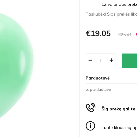
12 valandos prekės
Paskubėk! Šios prekės liko
€19
05
€25
41
Parduotuvė
e. parduotuvė
Šią prekę galite
Turite klausimų ap