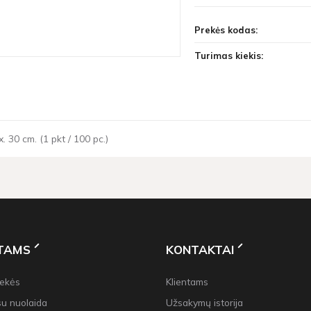
Prekės kodas:
Turimas kiekis:
 30 cm. (1 pkt / 100 pc.)
NTAMS
KONTAKTAI
rekės
Klientams
su nuolaida
Užsakymų istorija