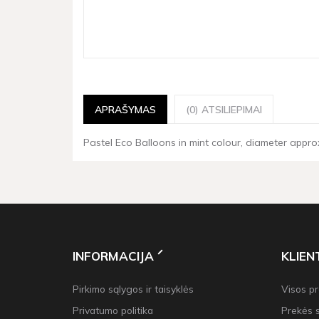
APRAŠYMAS
(0) ATSILIEPIMAI
Pastel Eco Balloons in mint colour, diameter approx.
INFORMACIJA
KLIE
Pirkimo sąlygos ir taisyklės
Visos p
Privatumo politika
Prekės 