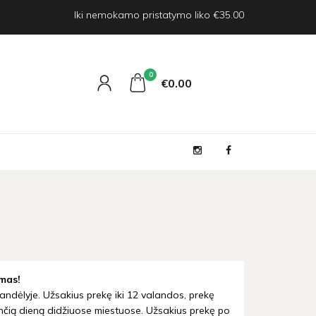
Iki nemokamo pristatymo liko €35.00
0
€0
00
mas!
andėlyje. Užsakius prekę iki 12 valandos, prekę
nčią dieną didžiuose miestuose. Užsakius prekę po