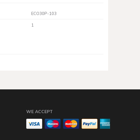
ECO30P-103
1
WE ACCEPT