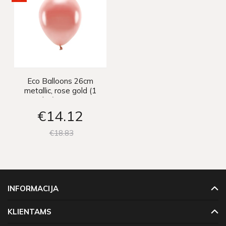
Eco Balloons 26cm
metallic, rose gold (1
pkt / 100 pc.)
€14
12
€18
83
INFORMACIJA
KLIENTAMS