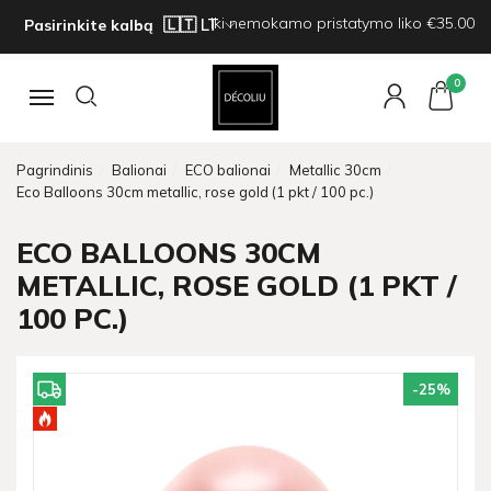
Iki nemokamo pristatymo liko €35.00
Pasirinkite kalbą
0
Navigacija
Pagrindinis
Balionai
ECO balionai
Metallic 30cm
Eco Balloons 30cm metallic, rose gold (1 pkt / 100 pc.)
ECO BALLOONS 30CM
METALLIC, ROSE GOLD (1 PKT /
100 PC.)
-25
%