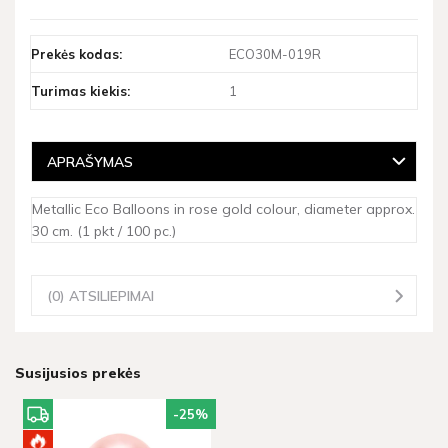
Prekės kodas:
ECO30M-019R
Turimas kiekis:
1
APRAŠYMAS
Metallic Eco Balloons in rose gold colour, diameter approx.
30 cm. (1 pkt / 100 pc.)
(0) ATSILIEPIMAI
Susijusios prekės
-25
%