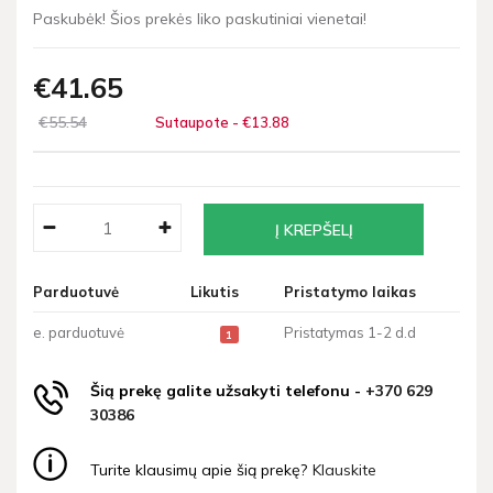
Paskubėk! Šios prekės liko paskutiniai vienetai!
€41
65
€55
54
Sutaupote - €13
88
Parduotuvė
Likutis
Pristatymo laikas
e. parduotuvė
Pristatymas 1-2 d.d
1
Šią prekę galite užsakyti telefonu -
+370 629
30386
Turite klausimų apie šią prekę?
Klauskite