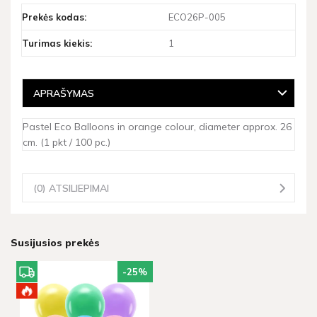
Prekės kodas:
ECO26P-005
Turimas kiekis:
1
APRAŠYMAS
Pastel Eco Balloons in orange colour, diameter approx. 26
cm. (1 pkt / 100 pc.)
(0) ATSILIEPIMAI
Susijusios prekės
-25
%