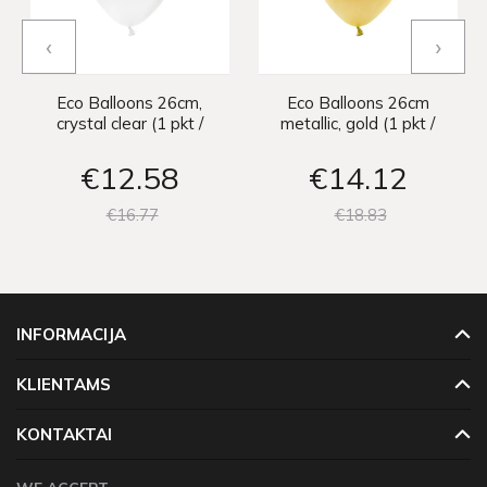
‹
›
Eco Balloons 26cm,
Eco Balloons 26cm
crystal clear (1 pkt /
metallic, gold (1 pkt /
100 pc.)
100 pc.)
€12
58
€14
12
€16
77
€18
83
INFORMACIJA
KLIENTAMS
KONTAKTAI