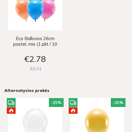
Eco Balloons 26cm
pastel, mix (1 pkt / 10
pc.)
€2
78
€3
71
Alternatyvios prekės
-25
%
-25
%