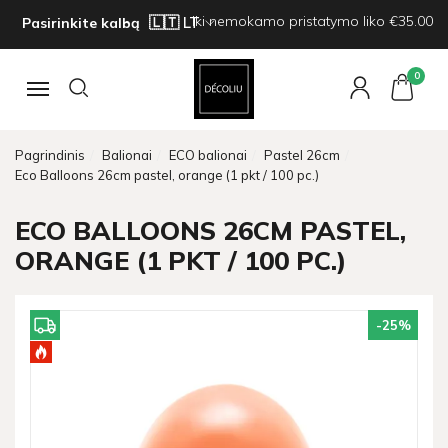
Iki nemokamo pristatymo liko €35.00
Pasirinkite kalbą
0
Navigacija
Pagrindinis
Balionai
ECO balionai
Pastel 26cm
Eco Balloons 26cm pastel, orange (1 pkt / 100 pc.)
ECO BALLOONS 26CM PASTEL,
ORANGE (1 PKT / 100 PC.)
-25
%