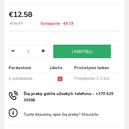
€12
58
€16
77
Sutaupote - €4
19
Parduotuvė
Likutis
Pristatymo laikas
e. parduotuvė
Pristatymas 1-2 d.d
1
Šią prekę galite užsakyti telefonu -
+370 629
30386
Turite klausimų apie šią prekę?
Klauskite