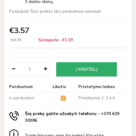
3 darbo dienų.
Paskubėk! Šios prekės liko paskutiniai vienetai!
€3
57
€4
76
Sutaupote - €1
19
Parduotuvė
Likutis
Pristatymo laikas
e. parduotuvė
Pristatymas 1-2 d.d
2
Šią prekę galite užsakyti telefonu -
+370 629
30386
Turite klausimų apie šią prekę?
Klauskite