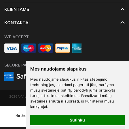
KLIENTAMS
KONTAKTAI
WE ACCEPT
SECURE PAYMENTS
Mes naudojame slapukus
Mes naudojame slapukus ir kitas stebėjimo
technologijas, siekdami pagerinti jūsų naršymo
mūsų svetainėje patirtį, parodyti jums pritaikytą
turinį ir tikslinius skelbimus, išanalizuoti mūsų
2026 © Visos teisės saugomos. Kopijuoti, platinti svetainės turinį be autorių
svetainės srautą ir suprasti, iš kur ateina mūsų
sutikimo draudžiama.
lankytojai.
Elektroninių parduotuvių nuoma
-
eShoprent.com
€3
57
Birthday candle Number 5, light pink, 9.5cm
Sutinku
€4
76