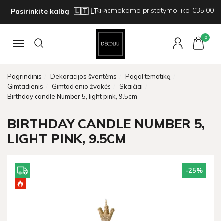
Iki nemokamo pristatymo liko €35.00
Pasirinkite kalbą
0
Navigacija
Pagrindinis
Dekoracijos šventėms
Pagal tematiką
Gimtadienis
Gimtadienio žvakės
Skaičiai
Birthday candle Number 5, light pink, 9.5cm
BIRTHDAY CANDLE NUMBER 5,
LIGHT PINK, 9.5CM
-25
%