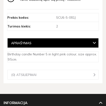
Prekės kodas:
SCU6-5-081J
Turimas kiekis:
2
APRAŠYMAS
Birthday candle Number 5 in light pink colour, size approx.
9.5cm.
(0) ATSILIEPIMAI
INFORMACIJA