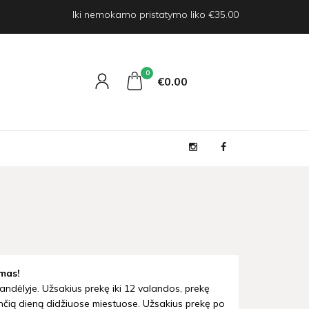
Iki nemokamo pristatymo liko €35.00
0
€0
00
mas!
andėlyje. Užsakius prekę iki 12 valandos, prekę
nčią dieną didžiuose miestuose. Užsakius prekę po