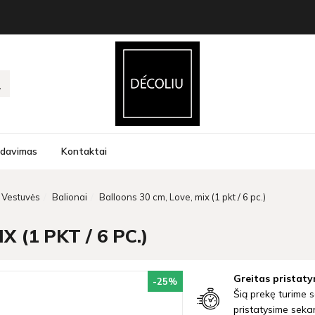
rdavimas
Kontaktai
Vestuvės
Balionai
Balloons 30 cm, Love, mix (1 pkt / 6 pc.)
 (1 PKT / 6 PC.)
Greitas pristaty
-25
%
Šią prekę turime s
pristatysime seka