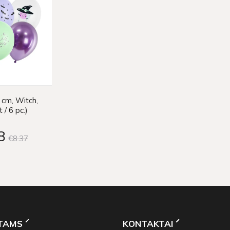
 cm, Witch,
 / 6 pc.)
8
€8
37
NTAMS
KONTAKTAI