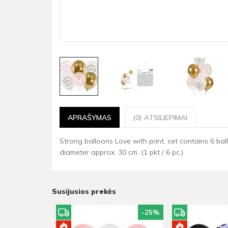
APRAŠYMAS
(0) ATSILIEPIMAI
Strong balloons Love with print, set contains 6 ball
diameter approx. 30 cm. (1 pkt / 6 pc.)
Susijusios prekės
-25
%