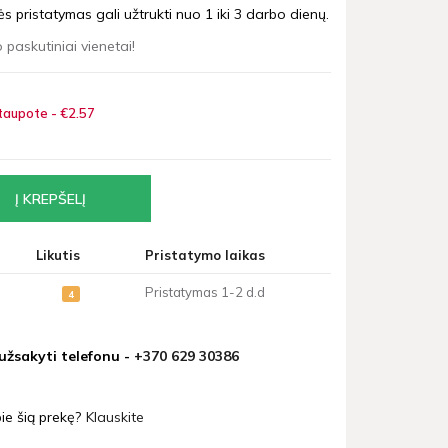
 pristatymas gali užtrukti nuo 1 iki 3 darbo dienų.
 paskutiniai vienetai!
taupote - €2
57
Likutis
Pristatymo laikas
Pristatymas 1-2 d.d
4
 užsakyti telefonu -
+370 629 30386
ie šią prekę?
Klauskite