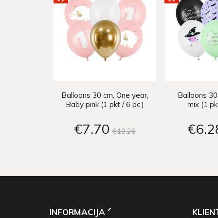
Balloons 30 cm, One year,
Balloons 30
Baby pink (1 pkt / 6 pc.)
mix (1 pkt
€7
70
€6
2
€10
26
INFORMACIJA
KLIE