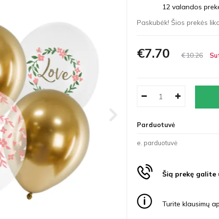
12 valandos prekės
Paskubėk! Šios prekės liko
€7
70
€10
26
Su
Parduotuvė
e. parduotuvė
Šią prekę galite
Turite klausimų ap