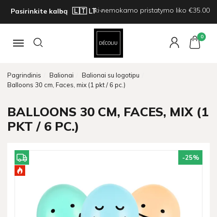
Iki nemokamo pristatymo liko €35.00
Pasirinkite kalbą
0
Navigacija
Pagrindinis
Balionai
Balionai su logotipu
Balloons 30 cm, Faces, mix (1 pkt / 6 pc.)
BALLOONS 30 CM, FACES, MIX (1
PKT / 6 PC.)
-25
%