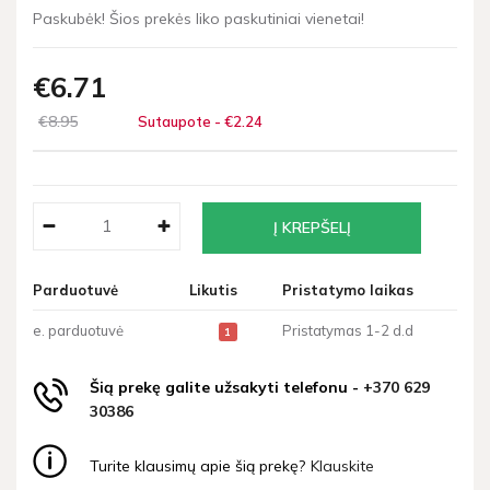
Paskubėk! Šios prekės liko paskutiniai vienetai!
€6
71
€8
95
Sutaupote - €2
24
Parduotuvė
Likutis
Pristatymo laikas
e. parduotuvė
Pristatymas 1-2 d.d
1
Šią prekę galite užsakyti telefonu -
+370 629
30386
Turite klausimų apie šią prekę?
Klauskite