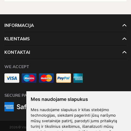
INFORMACIJA
KLIENTAMS
KONTAKTAI
WE ACCEPT
SECURE PAYMENTS
Mes naudojame slapukus
Mes naudojame slapukus ir kitas stebėjimo
technologijas, siekdami pagerinti jūsų naršymo
mūsų svetainėje patirtį, parodyti jums pritaikytą
turinį ir tikslinius skelbimus, išanalizuoti mūsų
2026 © Visos teisės saugomos. Kopijuoti, platinti svetainės turinį be autorių