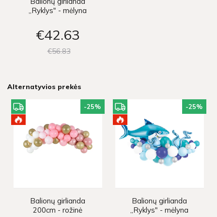
Balionų girlianda
„Ryklys" - mėlyna
€42
63
€56
83
Alternatyvios prekės
-25
%
-25
%
Balionų girlianda
Balionų girlianda
200cm - rožinė
„Ryklys" - mėlyna