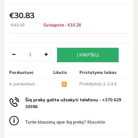
€30
83
€41
10
Sutaupote - €10
28
Parduotuvė
Likutis
Pristatymo laikas
e. parduotuvė
Pristatymas 1-2 d.d
2
Šią prekę galite užsakyti telefonu -
+370 629
30386
Turite klausimų apie šią prekę?
Klauskite