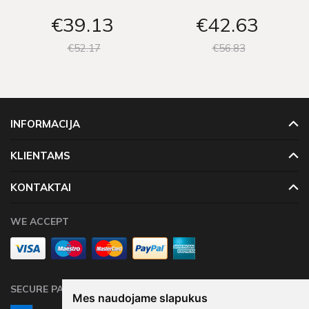
€39
13
€42
63
€52
17
€56
83
INFORMACIJA
KLIENTAMS
KONTAKTAI
WE ACCEPT
SECURE PAYMENTS
Mes naudojame slapukus