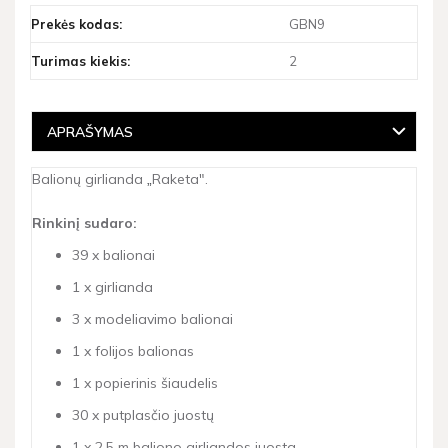
Prekės kodas:
GBN9
Turimas kiekis:
2
APRAŠYMAS
Balionų girlianda
Raketa".
„
Rinkinį sudaro:
39 x balionai
1 x girlianda
3 x modeliavimo balionai
1 x folijos balionas
1 x popierinis šiaudelis
30 x putplasčio juostų
1 x 2,5 m baliono girliandos juosta