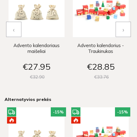
‹
›
Advento kalendoriaus
Advento kalendorius -
maišeliai
Traukinukas
€27
95
€28
85
€32
90
€33
76
Alternatyvios prekės
-15
%
-15
%