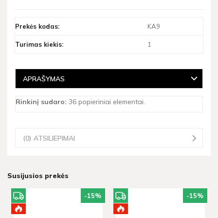
Prekės kodas:
KA9
Turimas kiekis:
1
APRAŠYMAS
Rinkinį sudaro:
36 popieriniai elementai.
(0) ATSILIEPIMAI
Susijusios prekės
-15
%
-15
%