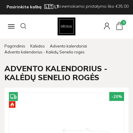
Iki nemokamo pristatymo liko €35.00
Pasirinkite kalbą
0
Navigacija
Pagrindinis
Kalėdos
Advento kalendoriai
Advento kalendorius - Kalėdų Senelio rogės
ADVENTO KALENDORIUS -
KALĖDŲ SENELIO ROGĖS
-20
%