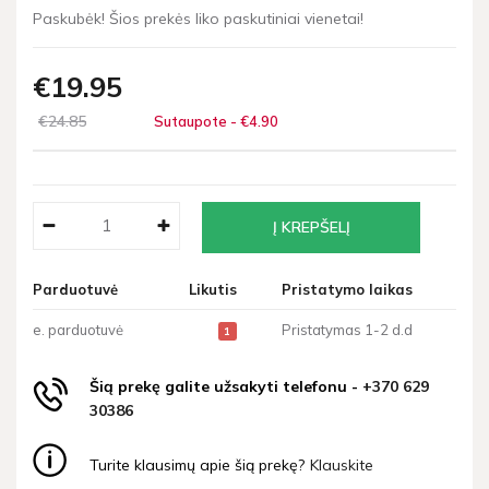
Paskubėk! Šios prekės liko paskutiniai vienetai!
€19
95
€24
85
Sutaupote - €4
90
Parduotuvė
Likutis
Pristatymo laikas
e. parduotuvė
Pristatymas 1-2 d.d
1
Šią prekę galite užsakyti telefonu -
+370 629
30386
Turite klausimų apie šią prekę?
Klauskite