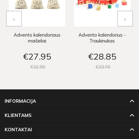
‹
›
Advento kalendoriaus
Advento kalendorius -
maišeliai
Traukinukas
€27
95
€28
85
€32
90
€33
76
INFORMACIJA
KLIENTAMS
KONTAKTAI