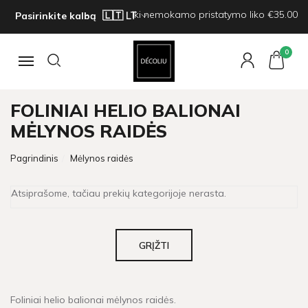
Iki nemokamo pristatymo liko €35.00
Pasirinkite kalbą
0
Navigacija
FOLINIAI HELIO BALIONAI
MĖLYNOS RAIDĖS
Pagrindinis
Mėlynos raidės
Atsiprašome, tačiau prekių kategorijoje nerasta.
GRĮŽTI
Foliniai helio balionai mėlynos raidės.