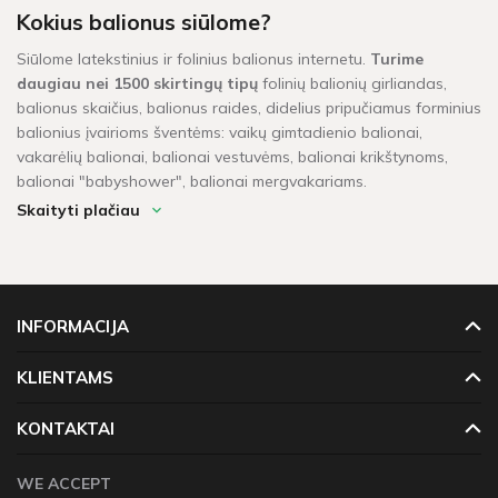
Kokius balionus siūlome?
Siūlome latekstinius ir folinius balionus internetu.
Turime
daugiau nei 1500 skirtingų tipų
folinių balionių girliandas,
balionus skaičius, balionus raides, didelius pripučiamus forminius
balionius įvairioms šventėms: vaikų gimtadienio balionai,
vakarėlių balionai, balionai vestuvėms, balionai krikštynoms,
balionai "babyshower", balionai mergvakariams.
Skaityti plačiau
Ar prekes turime sandėlyje?
Balionai pažymėti žaliu sandėlio ženkleliu yra pristatomi per 1-2
darbo dienas. Kitų balionų, kurių vietoje neturime, pristatymas
gali užtrukti tarp 4 - 16 darbo dienų. Prekių krepšeliui, kuris
INFORMACIJA
didesnis neu 60 Eur, taikomas nemokamas pristatymas!
KLIENTAMS
KONTAKTAI
WE ACCEPT